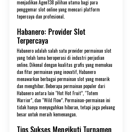
menjadikan Agen138 pilihan utama bagi para
penggemar slot online yang mencari platform
tepercaya dan profesional.
Habanero: Provider Slot
Terpercaya
Habanero adalah salah satu provider permainan slot
yang telah lama beroperasi di industri perjudian
online.
Dikenal dengan kualitas grafis yang memukau
dan fitur permainan yang inovatif, Habanero
menawarkan berbagai permainan slot yang menarik
dan menghibur.
Beberapa permainan populer dari
Habanero antara lain “Hot Hot Fruit”, “Totem
Warrior”, dan “Wild Flow”.
Permainan-permainan ini
tidak hanya menyuguhkan hiburan, tetapi juga peluang
besar untuk meraih kemenangan.
Tips Sukses Mengikuti Turnamen