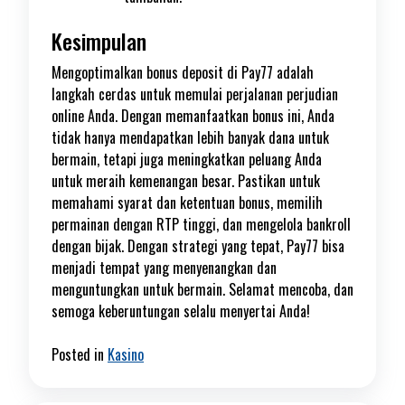
Kesimpulan
Mengoptimalkan bonus deposit di Pay77 adalah
langkah cerdas untuk memulai perjalanan perjudian
online Anda. Dengan memanfaatkan bonus ini, Anda
tidak hanya mendapatkan lebih banyak dana untuk
bermain, tetapi juga meningkatkan peluang Anda
untuk meraih kemenangan besar. Pastikan untuk
memahami syarat dan ketentuan bonus, memilih
permainan dengan RTP tinggi, dan mengelola bankroll
dengan bijak. Dengan strategi yang tepat, Pay77 bisa
menjadi tempat yang menyenangkan dan
menguntungkan untuk bermain. Selamat mencoba, dan
semoga keberuntungan selalu menyertai Anda!
Posted in
Kasino