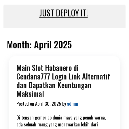
Skip
to
JUST DEPLOY IT!
content
Month:
April 2025
Main Slot Habanero di
Cendana777 Login Link Alternatif
dan Dapatkan Keuntungan
Maksimal
Posted on
April 30, 2025
by
admin
Di tengah gemerlap dunia maya yang penuh warna,
ada sebuah ruang yang menawarkan lebih dari