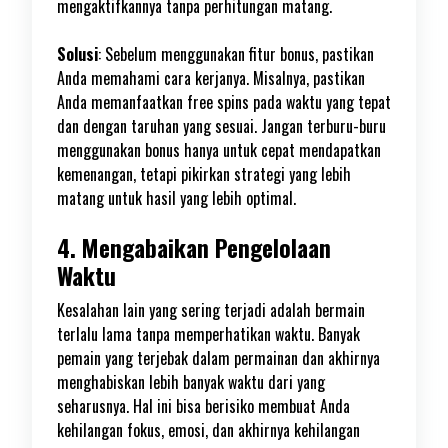
mengaktifkannya tanpa perhitungan matang.
Solusi
: Sebelum menggunakan fitur bonus, pastikan
Anda memahami cara kerjanya. Misalnya, pastikan
Anda memanfaatkan free spins pada waktu yang tepat
dan dengan taruhan yang sesuai. Jangan terburu-buru
menggunakan bonus hanya untuk cepat mendapatkan
kemenangan, tetapi pikirkan strategi yang lebih
matang untuk hasil yang lebih optimal.
4. Mengabaikan Pengelolaan
Waktu
Kesalahan lain yang sering terjadi adalah bermain
terlalu lama tanpa memperhatikan waktu. Banyak
pemain yang terjebak dalam permainan dan akhirnya
menghabiskan lebih banyak waktu dari yang
seharusnya. Hal ini bisa berisiko membuat Anda
kehilangan fokus, emosi, dan akhirnya kehilangan