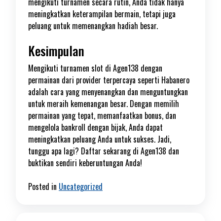
mengikuti turnamen secara rutin, Anda tidak hanya
meningkatkan keterampilan bermain, tetapi juga
peluang untuk memenangkan hadiah besar.
Kesimpulan
Mengikuti turnamen slot di Agen138 dengan
permainan dari provider terpercaya seperti Habanero
adalah cara yang menyenangkan dan menguntungkan
untuk meraih kemenangan besar.
Dengan memilih
permainan yang tepat, memanfaatkan bonus, dan
mengelola bankroll dengan bijak, Anda dapat
meningkatkan peluang Anda untuk sukses.
Jadi,
tunggu apa lagi? Daftar sekarang di Agen138 dan
buktikan sendiri keberuntungan Anda!
Posted in
Uncategorized