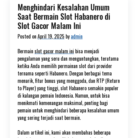
Menghindari Kesalahan Umum
Saat Bermain Slot Habanero di
Slot Gacor Malam Ini
Posted on
April 19, 2025
by
admin
Bermain
slot gacor malam ini
bisa menjadi
pengalaman yang seru dan menguntungkan, terutama
ketika Anda memilih permainan slot dari provider
ternama seperti Habanero. Dengan berbagai tema
menarik, fitur bonus yang menggoda, dan RTP (Return
to Player) yang tinggi, slot Habanero semakin populer
di kalangan pemain Indonesia. Namun, untuk bisa
menikmati kemenangan maksimal, penting bagi
pemain untuk menghindari beberapa kesalahan umum
yang sering terjadi saat bermain.
Dalam artikel ini, kami akan membahas beberapa