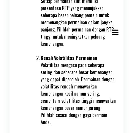
Setiap permainan slot memiliki
persentase RTP yang menunjukkan
seberapa besar peluang pemain untuk
memenangkan permainan dalam jangka
panjang. Pilihlah permainan dengan RTP
tinggi untuk meningkatkan peluang
kemenangan.
Kenali Volatilitas Permainan
Volatilitas mengacu pada seberapa
sering dan seberapa besar kemenangan
yang dapat diperoleh. Permainan dengan
volatilitas rendah menawarkan
kemenangan kecil namun sering,
sementara volatilitas tinggi menawarkan
kemenangan besar namun jarang.
Pilihlah sesuai dengan gaya bermain
Anda.