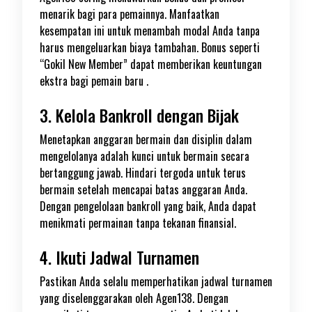
menarik bagi para pemainnya.
Manfaatkan
kesempatan ini untuk menambah modal Anda tanpa
harus mengeluarkan biaya tambahan.
Bonus seperti
“Gokil New Member” dapat memberikan keuntungan
ekstra bagi pemain baru
.​
3. Kelola Bankroll dengan Bijak
Menetapkan anggaran bermain dan disiplin dalam
mengelolanya adalah kunci untuk bermain secara
bertanggung jawab.
Hindari tergoda untuk terus
bermain setelah mencapai batas anggaran Anda.
Dengan pengelolaan bankroll yang baik, Anda dapat
menikmati permainan tanpa tekanan finansial.
4. Ikuti Jadwal Turnamen
Pastikan Anda selalu memperhatikan jadwal turnamen
yang diselenggarakan oleh Agen138.
Dengan