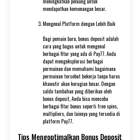
meningkatkan peluang untuk
mendapatkan kemenangan besar.
Mengenal Platform dengan Lebih Baik
Bagi pemain baru, bonus deposit adalah
cara yang bagus untuk mengenal
berbagai fitur yang ada di Pay77. Anda
dapat mengeksplorasi berbagai
permainan dan memahami bagaimana
permainan tersebut bekerja tanpa harus
khawatir akan kerugian besar. Dengan
saldo tambahan yang diberikan oleh
bonus deposit, Anda bisa mencoba
berbagai fitur bonus seperti free spins,
multipliers, dan lainnya yang tersedia di
platform Pay77.
Tips Mengoptimalkan Bonus Deposit