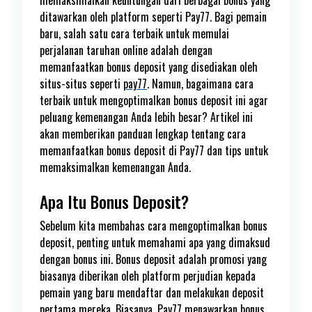
ditawarkan oleh platform seperti Pay77. Bagi pemain
baru, salah satu cara terbaik untuk memulai
perjalanan taruhan online adalah dengan
memanfaatkan bonus deposit yang disediakan oleh
situs-situs seperti
pay77
. Namun, bagaimana cara
terbaik untuk mengoptimalkan bonus deposit ini agar
peluang kemenangan Anda lebih besar? Artikel ini
akan memberikan panduan lengkap tentang cara
memanfaatkan bonus deposit di Pay77 dan tips untuk
memaksimalkan kemenangan Anda.
Apa Itu Bonus Deposit?
Sebelum kita membahas cara mengoptimalkan bonus
deposit, penting untuk memahami apa yang dimaksud
dengan bonus ini. Bonus deposit adalah promosi yang
biasanya diberikan oleh platform perjudian kepada
pemain yang baru mendaftar dan melakukan deposit
pertama mereka. Biasanya, Pay77 menawarkan bonus