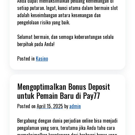
Anda dapat memaksimalkan peluang kemenangan di
setiap putaran. Ingat, kunci utama dalam bermain slot
adalah keseimbangan antara kesenangan dan
pengelolaan risiko yang baik.
Selamat bermain, dan semoga keberuntungan selalu
berpihak pada Anda!
Posted in
Kasino
Mengoptimalkan Bonus Deposit
untuk Pemain Baru di Pay77
Posted on
April 15, 2025
by
admin
Bergabung dengan dunia perjudian online bisa menjadi
pengalaman yang seru, terutama jika Anda tahu cara
memaksimalkan keuntungan dari berbagai bonus yang