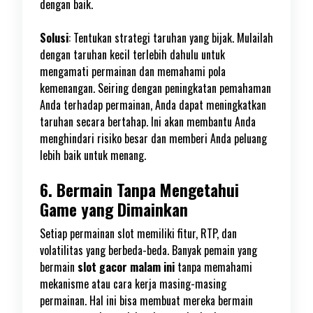
dengan baik.
Solusi
: Tentukan strategi taruhan yang bijak. Mulailah
dengan taruhan kecil terlebih dahulu untuk
mengamati permainan dan memahami pola
kemenangan. Seiring dengan peningkatan pemahaman
Anda terhadap permainan, Anda dapat meningkatkan
taruhan secara bertahap. Ini akan membantu Anda
menghindari risiko besar dan memberi Anda peluang
lebih baik untuk menang.
6. Bermain Tanpa Mengetahui
Game yang Dimainkan
Setiap permainan slot memiliki fitur, RTP, dan
volatilitas yang berbeda-beda. Banyak pemain yang
bermain
slot gacor malam ini
tanpa memahami
mekanisme atau cara kerja masing-masing
permainan. Hal ini bisa membuat mereka bermain