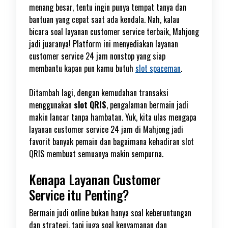
menang besar, tentu ingin punya tempat tanya dan
bantuan yang cepat saat ada kendala. Nah, kalau
bicara soal layanan customer service terbaik, Mahjong
jadi juaranya! Platform ini menyediakan layanan
customer service 24 jam nonstop yang siap
membantu kapan pun kamu butuh
slot spaceman
.
Ditambah lagi, dengan kemudahan transaksi
menggunakan
slot QRIS
, pengalaman bermain jadi
makin lancar tanpa hambatan. Yuk, kita ulas mengapa
layanan customer service 24 jam di Mahjong jadi
favorit banyak pemain dan bagaimana kehadiran slot
QRIS membuat semuanya makin sempurna.
Kenapa Layanan Customer
Service itu Penting?
Bermain judi online bukan hanya soal keberuntungan
dan strategi, tapi juga soal kenyamanan dan