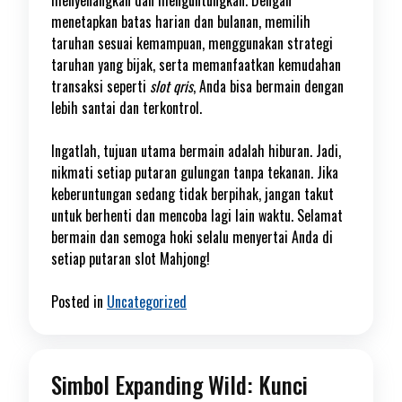
menetapkan batas harian dan bulanan, memilih
taruhan sesuai kemampuan, menggunakan strategi
taruhan yang bijak, serta memanfaatkan kemudahan
transaksi seperti
slot qris
, Anda bisa bermain dengan
lebih santai dan terkontrol.
Ingatlah, tujuan utama bermain adalah hiburan. Jadi,
nikmati setiap putaran gulungan tanpa tekanan. Jika
keberuntungan sedang tidak berpihak, jangan takut
untuk berhenti dan mencoba lagi lain waktu. Selamat
bermain dan semoga hoki selalu menyertai Anda di
setiap putaran slot Mahjong!
Posted in
Uncategorized
Simbol Expanding Wild: Kunci