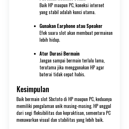
Baik HP maupun PC, koneksi internet
yang stabil adalah kunci utama.
Gunakan Earphone atau Speaker
Efek suara slot akan membuat permainan
lebih hidup.
Atur Durasi Bermain
Jangan sampai bermain terlalu lama,
terutama jika menggunakan HP agar
baterai tidak cepat habis.
Kesimpulan
Baik bermain slot Sbctoto di HP maupun PC, keduanya
memiliki pengalaman unik masing-masing. HP unggul
dari segi fleksibilitas dan kepraktisan, sementara PC
menawarkan visual dan stabilitas yang lebih baik.