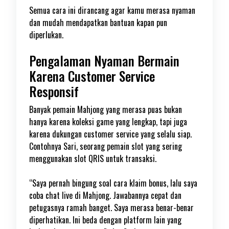
Semua cara ini dirancang agar kamu merasa nyaman
dan mudah mendapatkan bantuan kapan pun
diperlukan.
Pengalaman Nyaman Bermain
Karena Customer Service
Responsif
Banyak pemain Mahjong yang merasa puas bukan
hanya karena koleksi game yang lengkap, tapi juga
karena dukungan customer service yang selalu siap.
Contohnya Sari, seorang pemain slot yang sering
menggunakan slot QRIS untuk transaksi.
“Saya pernah bingung soal cara klaim bonus, lalu saya
coba chat live di Mahjong. Jawabannya cepat dan
petugasnya ramah banget. Saya merasa benar-benar
diperhatikan. Ini beda dengan platform lain yang