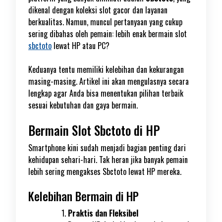
dikenal dengan koleksi slot gacor dan layanan
berkualitas. Namun, muncul pertanyaan yang cukup
sering dibahas oleh pemain: lebih enak bermain slot
sbctoto
lewat HP atau PC?
Keduanya tentu memiliki kelebihan dan kekurangan
masing-masing. Artikel ini akan mengulasnya secara
lengkap agar Anda bisa menentukan pilihan terbaik
sesuai kebutuhan dan gaya bermain.
Bermain Slot Sbctoto di HP
Smartphone kini sudah menjadi bagian penting dari
kehidupan sehari-hari. Tak heran jika banyak pemain
lebih sering mengakses Sbctoto lewat HP mereka.
Kelebihan Bermain di HP
Praktis dan Fleksibel