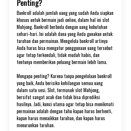
Penting?
Bankroll adalah jumlah uang yang sudah Anda siapkan
khusus untuk bermain judi online, dalam hal ini slot
Mahjong. Bankroll berbeda dengan uang kebutuhan
sehari-hari. Ini adalah dana yang Anda gunakan untuk
taruhan dan permainan. Mengelola bankroll artinya
Anda harus bisa mengatur penggunaan uang tersebut
agar tetap terkendali, tidak mudah habis, dan
tentunya memberikan peluang bermain lebih lama.
Mengapa penting? Karena tanpa pengelolaan bankroll
yang baik, Anda berisiko kehilangan semua uang
dalam satu sesi. Slot, termasuk slot Mahjong,
bersifat sangat acak dan tidak bisa diprediksi
hasilnya. Jadi, kunci utama agar tetap bisa menikmati
permainan adalah dengan tahu kapan harus berhenti,
kapan harus menaikkan taruhan, dan kapan harus
menurunkan taruhan.