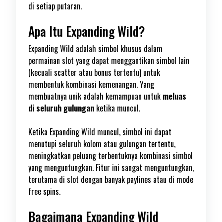
di setiap putaran.
Apa Itu Expanding Wild?
Expanding Wild adalah simbol khusus dalam
permainan slot yang dapat menggantikan simbol lain
(kecuali scatter atau bonus tertentu) untuk
membentuk kombinasi kemenangan. Yang
membuatnya unik adalah kemampuan untuk
meluas
di seluruh gulungan
ketika muncul.
Ketika Expanding Wild muncul, simbol ini dapat
menutupi seluruh kolom atau gulungan tertentu,
meningkatkan peluang terbentuknya kombinasi simbol
yang menguntungkan. Fitur ini sangat menguntungkan,
terutama di slot dengan banyak paylines atau di mode
free spins.
Bagaimana Expanding Wild