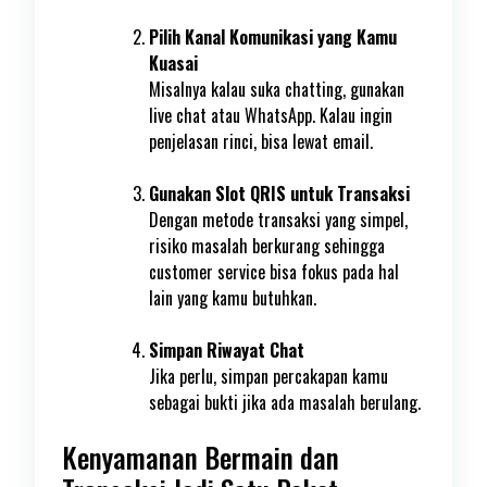
Pilih Kanal Komunikasi yang Kamu
Kuasai
Misalnya kalau suka chatting, gunakan
live chat atau WhatsApp. Kalau ingin
penjelasan rinci, bisa lewat email.
Gunakan Slot QRIS untuk Transaksi
Dengan metode transaksi yang simpel,
risiko masalah berkurang sehingga
customer service bisa fokus pada hal
lain yang kamu butuhkan.
Simpan Riwayat Chat
Jika perlu, simpan percakapan kamu
sebagai bukti jika ada masalah berulang.
Kenyamanan Bermain dan