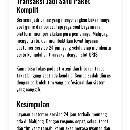
Transaksi Jadi Satu Paket
Komplit
Bermain judi online yang menyenangkan bukan hanya
soal game dan bonus. Tapi juga soal bagaimana
platform memperlakukan para pemainnya. Mahjong
mengerti itu, dan membuktikan lewat layanan
customer service 24 jam yang selalu siap membantu
serta kemudahan transaksi dengan slot QRIS.
Kamu bisa fokus pada strategi dan hiburan tanpa
takut bingung saat ada kendala. Semua sudah diurus
dengan baik oleh tim yang profesional dan sistem
yang canggih.
Kesimpulan
Layanan customer service 24 jam terbaik memang
ada di Mahjong. Dengan respons cepat, solusi tepat,
dan tim yang ramah, kamu akan merasa nyaman dan