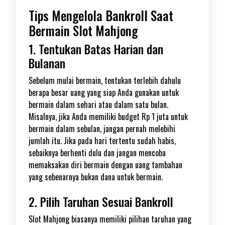
Tips Mengelola Bankroll Saat
Bermain Slot Mahjong
1. Tentukan Batas Harian dan
Bulanan
Sebelum mulai bermain, tentukan terlebih dahulu
berapa besar uang yang siap Anda gunakan untuk
bermain dalam sehari atau dalam satu bulan.
Misalnya, jika Anda memiliki budget Rp 1 juta untuk
bermain dalam sebulan, jangan pernah melebihi
jumlah itu. Jika pada hari tertentu sudah habis,
sebaiknya berhenti dulu dan jangan mencoba
memaksakan diri bermain dengan uang tambahan
yang sebenarnya bukan dana untuk bermain.
2. Pilih Taruhan Sesuai Bankroll
Slot Mahjong biasanya memiliki pilihan taruhan yang