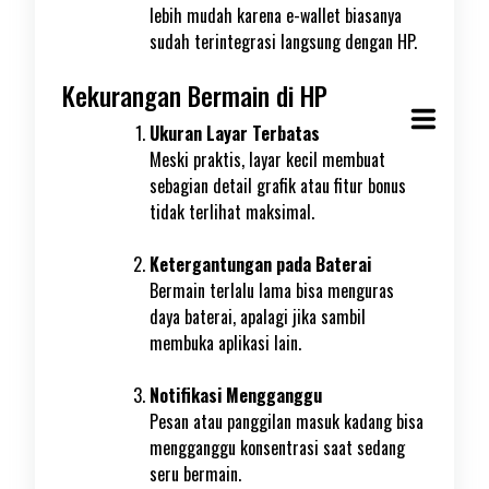
lebih mudah karena e-wallet biasanya
sudah terintegrasi langsung dengan HP.
Kekurangan Bermain di HP
Ukuran Layar Terbatas
Meski praktis, layar kecil membuat
sebagian detail grafik atau fitur bonus
tidak terlihat maksimal.
Ketergantungan pada Baterai
Bermain terlalu lama bisa menguras
daya baterai, apalagi jika sambil
membuka aplikasi lain.
Notifikasi Mengganggu
Pesan atau panggilan masuk kadang bisa
mengganggu konsentrasi saat sedang
seru bermain.