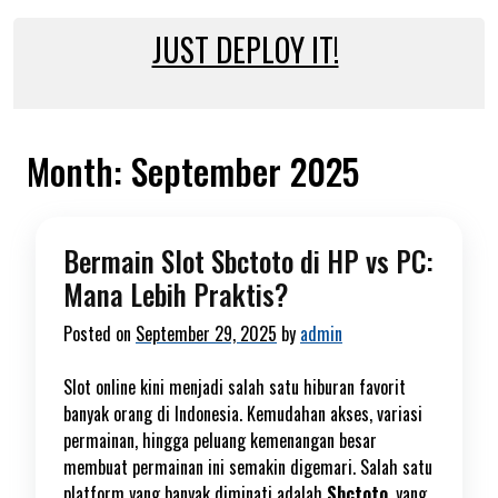
Skip
to
JUST DEPLOY IT!
content
Month:
September 2025
Bermain Slot Sbctoto di HP vs PC:
Mana Lebih Praktis?
Posted on
September 29, 2025
by
admin
Slot online kini menjadi salah satu hiburan favorit
banyak orang di Indonesia. Kemudahan akses, variasi
permainan, hingga peluang kemenangan besar
membuat permainan ini semakin digemari. Salah satu
platform yang banyak diminati adalah
Sbctoto
, yang