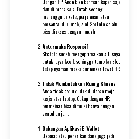
Dengan HP, Anda bisa bermain kapan saja
dan di mana saja. Entah sedang
menunggu di kafe, perjalanan, atau
bersantai di rumah, slot Sbctoto selalu
bisa diakses dengan mudah.
Antarmuka Responsif
Sbctoto sudah mengoptimalkan situsnya
untuk layar kecil, sehingga tampilan slot
tetap nyaman meski dimainkan lewat HP.
Tidak Membutuhkan Ruang Khusus
Anda tidak perlu duduk di depan meja
kerja atau laptop. Cukup dengan HP,
permainan bisa dimulai hanya dengan
sentuhan jari.
Dukungan Aplikasi E-Wallet
Deposit atau penarikan dana juga jadi