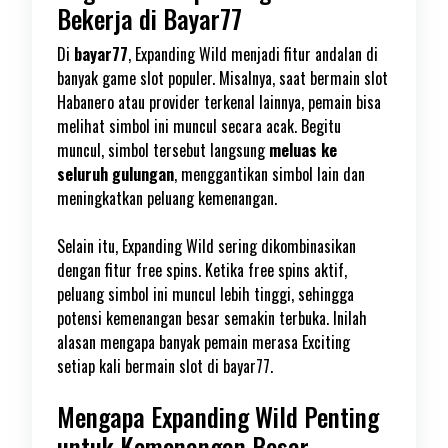
Bekerja di Bayar77
Di
bayar77
, Expanding Wild menjadi fitur andalan di
banyak game slot populer. Misalnya, saat bermain slot
Habanero atau provider terkenal lainnya, pemain bisa
melihat simbol ini muncul secara acak. Begitu
muncul, simbol tersebut langsung
meluas ke
seluruh gulungan
, menggantikan simbol lain dan
meningkatkan peluang kemenangan.
Selain itu, Expanding Wild sering dikombinasikan
dengan fitur free spins. Ketika free spins aktif,
peluang simbol ini muncul lebih tinggi, sehingga
potensi kemenangan besar semakin terbuka. Inilah
alasan mengapa banyak pemain merasa Exciting
setiap kali bermain slot di bayar77.
Mengapa Expanding Wild Penting
untuk Kemenangan Besar