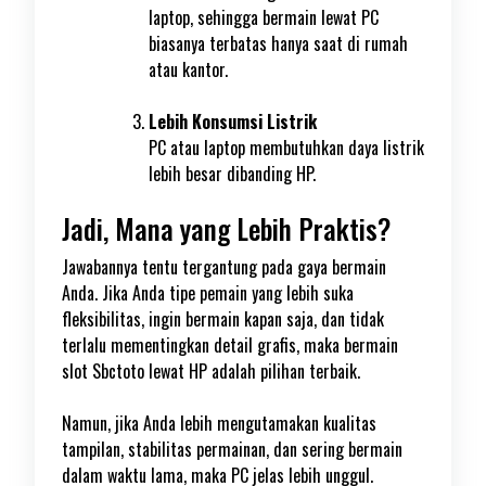
laptop, sehingga bermain lewat PC
biasanya terbatas hanya saat di rumah
atau kantor.
Lebih Konsumsi Listrik
PC atau laptop membutuhkan daya listrik
lebih besar dibanding HP.
Jadi, Mana yang Lebih Praktis?
Jawabannya tentu tergantung pada gaya bermain
Anda. Jika Anda tipe pemain yang lebih suka
fleksibilitas, ingin bermain kapan saja, dan tidak
terlalu mementingkan detail grafis, maka bermain
slot Sbctoto lewat HP adalah pilihan terbaik.
Namun, jika Anda lebih mengutamakan kualitas
tampilan, stabilitas permainan, dan sering bermain
dalam waktu lama, maka PC jelas lebih unggul.