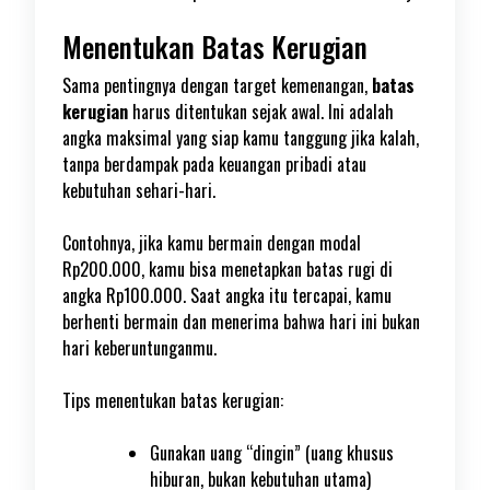
Menentukan Batas Kerugian
Sama pentingnya dengan target kemenangan,
batas
kerugian
harus ditentukan sejak awal. Ini adalah
angka maksimal yang siap kamu tanggung jika kalah,
tanpa berdampak pada keuangan pribadi atau
kebutuhan sehari-hari.
Contohnya, jika kamu bermain dengan modal
Rp200.000, kamu bisa menetapkan batas rugi di
angka Rp100.000. Saat angka itu tercapai, kamu
berhenti bermain dan menerima bahwa hari ini bukan
hari keberuntunganmu.
Tips menentukan batas kerugian:
Gunakan uang “dingin” (uang khusus
hiburan, bukan kebutuhan utama)