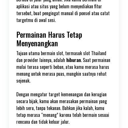
aplikasi atau situs yang belum menyediakan fitur
tersebut, buat pengingat manual di ponsel atau catat
targetmu di awal sesi.
Permainan Harus Tetap
Menyenangkan
Tujuan utama bermain slot, termasuk slot Thailand
dan provider lainnya, adalah
hiburan
. Saat permainan
mulai terasa seperti beban, atau kamu merasa harus
menang untuk merasa puas, mungkin saatnya rehat
sejenak.
Dengan mengatur target kemenangan dan kerugian
secara bijak, kamu akan merasakan permainan yang
lebih seru, tanpa tekanan. Bahkan jika kalah, kamu
tetap merasa “menang” karena telah bermain sesuai
rencana dan tidak keluar jalur.