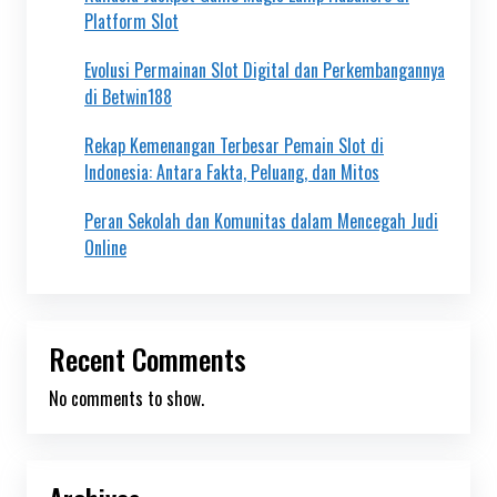
Platform Slot
Evolusi Permainan Slot Digital dan Perkembangannya
di Betwin188
Rekap Kemenangan Terbesar Pemain Slot di
Indonesia: Antara Fakta, Peluang, dan Mitos
Peran Sekolah dan Komunitas dalam Mencegah Judi
Online
Recent Comments
No comments to show.