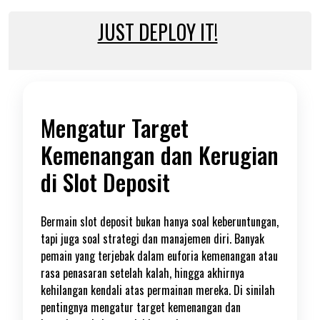
Skip
to
JUST DEPLOY IT!
content
Mengatur Target
Kemenangan dan Kerugian
di Slot Deposit
Bermain slot deposit bukan hanya soal keberuntungan,
tapi juga soal strategi dan manajemen diri. Banyak
pemain yang terjebak dalam euforia kemenangan atau
rasa penasaran setelah kalah, hingga akhirnya
kehilangan kendali atas permainan mereka. Di sinilah
pentingnya mengatur target kemenangan dan