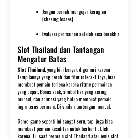
Jangan pernah mengejar kerugian
(chasing losses)
Evaluasi permainan setelah sesi berakhir
Slot Thailand dan Tantangan
Mengatur Batas
Slot Thailand
, yang kini banyak digemari karena
tampilannya yang cerah dan fitur interaktifnya, bisa
membuat pemain terlena karena ritme permainan
yang cepat. Bonus acak, simbol liar yang sering
muncul, dan animasi yang hidup membuat pemain
ingin terus bermain. Di sinilah tantangan muncul.
Game-game seperti ini sangat seru, tapi juga bisa
membuat pemain kesulitan untuk berhenti. Oleh
karena itu, saat bermain slot Thailand atau jenis slot