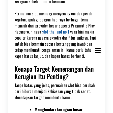
kerugian sebelum mulai bermain.
Permainan slot memang menyenangkan dan penuh
kejutan, apalagi dengan hadirnya berbagai tema
menarik dari provider besar seperti Pragmatic Play,
Habanero, hingga
slot thailand no 1
yang kini makin
populer karena nuansa eksotis dan fitur uniknya. Tapi
untuk bisa bermain secara bertanggung jawab dan
tetap menikmati pengalaman ini, kamu perlu tahu
kapan harus lanjut, dan kapan harus berhenti.
Kenapa Target Kemenangan dan
Kerugian Itu Penting?
Tanpa batas yang jelas, permainan slot bisa berubah
dari hiburan menjadi kebiasaan yang tidak sehat.
Menetapkan target membantu kamu:
Menghindari kerugian besar