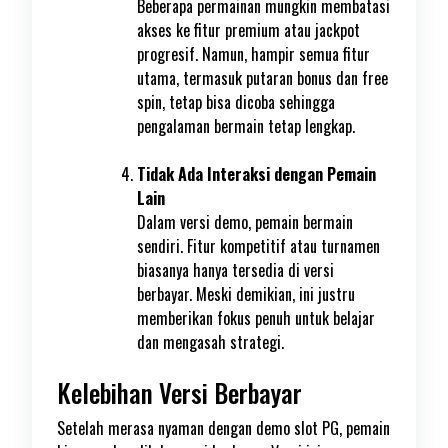
Beberapa permainan mungkin membatasi
akses ke fitur premium atau jackpot
progresif. Namun, hampir semua fitur
utama, termasuk putaran bonus dan free
spin, tetap bisa dicoba sehingga
pengalaman bermain tetap lengkap.
Tidak Ada Interaksi dengan Pemain
Lain
Dalam versi demo, pemain bermain
sendiri. Fitur kompetitif atau turnamen
biasanya hanya tersedia di versi
berbayar. Meski demikian, ini justru
memberikan fokus penuh untuk belajar
dan mengasah strategi.
Kelebihan Versi Berbayar
Setelah merasa nyaman dengan demo slot PG, pemain