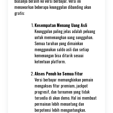
biasanya beralih ke versi berbayar. Versi ini
menawarkan beberapa keunggulan dibanding akun
gratis:
Kesempatan Menang Uang Asli
Keunggulan paling jelas adalah peluang
untuk memenangkan uang sungguhan.
Semua taruhan yang dimainkan
menggunakan saldo asli dan setiap
kemenangan bisa ditarik sesuai
ketentuan platform.
Akses Penuh ke Semua Fitur
Versi berbayar memungkinkan pemain
mengakses fitur premium, jackpot
progresif, dan turnamen yang tidak
tersedia di akun demo. Hal ini membuat
permainan lebih menantang dan
berpotensi lebih menguntungkan.