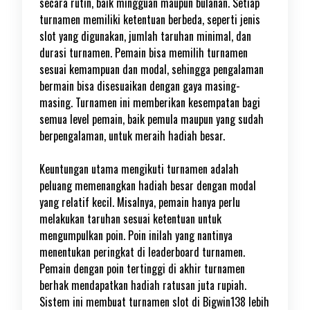
secara rutin, baik mingguan maupun bulanan. Setiap
turnamen memiliki ketentuan berbeda, seperti jenis
slot yang digunakan, jumlah taruhan minimal, dan
durasi turnamen. Pemain bisa memilih turnamen
sesuai kemampuan dan modal, sehingga pengalaman
bermain bisa disesuaikan dengan gaya masing-
masing. Turnamen ini memberikan kesempatan bagi
semua level pemain, baik pemula maupun yang sudah
berpengalaman, untuk meraih hadiah besar.
Keuntungan utama mengikuti turnamen adalah
peluang memenangkan hadiah besar dengan modal
yang relatif kecil. Misalnya, pemain hanya perlu
melakukan taruhan sesuai ketentuan untuk
mengumpulkan poin. Poin inilah yang nantinya
menentukan peringkat di leaderboard turnamen.
Pemain dengan poin tertinggi di akhir turnamen
berhak mendapatkan hadiah ratusan juta rupiah.
Sistem ini membuat turnamen slot di Bigwin138 lebih