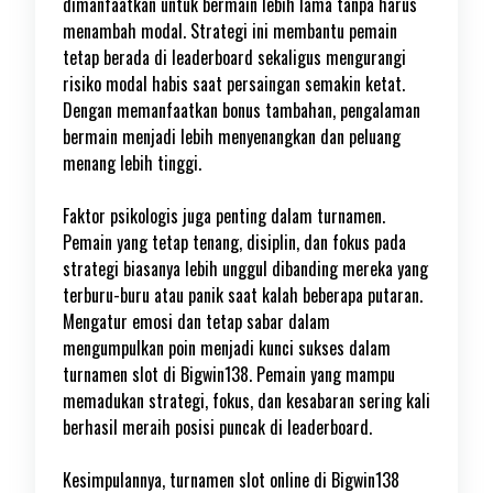
dimanfaatkan untuk bermain lebih lama tanpa harus
menambah modal. Strategi ini membantu pemain
tetap berada di leaderboard sekaligus mengurangi
risiko modal habis saat persaingan semakin ketat.
Dengan memanfaatkan bonus tambahan, pengalaman
bermain menjadi lebih menyenangkan dan peluang
menang lebih tinggi.
Faktor psikologis juga penting dalam turnamen.
Pemain yang tetap tenang, disiplin, dan fokus pada
strategi biasanya lebih unggul dibanding mereka yang
terburu-buru atau panik saat kalah beberapa putaran.
Mengatur emosi dan tetap sabar dalam
mengumpulkan poin menjadi kunci sukses dalam
turnamen slot di Bigwin138. Pemain yang mampu
memadukan strategi, fokus, dan kesabaran sering kali
berhasil meraih posisi puncak di leaderboard.
Kesimpulannya, turnamen slot online di Bigwin138