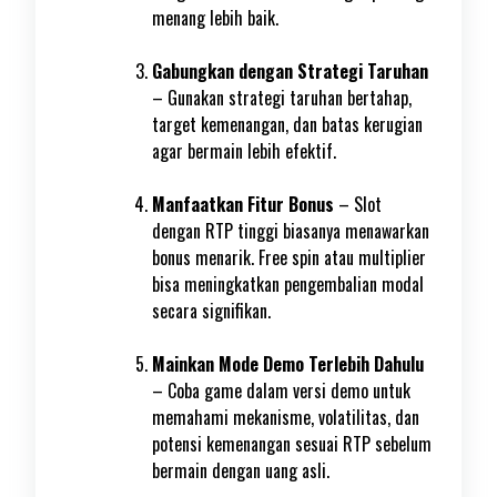
menang lebih baik.
Gabungkan dengan Strategi Taruhan
– Gunakan strategi taruhan bertahap,
target kemenangan, dan batas kerugian
agar bermain lebih efektif.
Manfaatkan Fitur Bonus
– Slot
dengan RTP tinggi biasanya menawarkan
bonus menarik. Free spin atau multiplier
bisa meningkatkan pengembalian modal
secara signifikan.
Mainkan Mode Demo Terlebih Dahulu
– Coba game dalam versi demo untuk
memahami mekanisme, volatilitas, dan
potensi kemenangan sesuai RTP sebelum
bermain dengan uang asli.