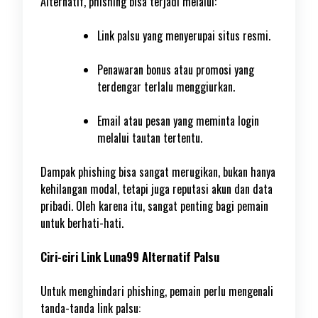
Alternatif, phishing bisa terjadi melalui:
Link palsu yang menyerupai situs resmi.
Penawaran bonus atau promosi yang
terdengar terlalu menggiurkan.
Email atau pesan yang meminta login
melalui tautan tertentu.
Dampak phishing bisa sangat merugikan, bukan hanya
kehilangan modal, tetapi juga reputasi akun dan data
pribadi. Oleh karena itu, sangat penting bagi pemain
untuk berhati-hati.
Ciri-ciri Link Luna99 Alternatif Palsu
Untuk menghindari phishing, pemain perlu mengenali
tanda-tanda link palsu: