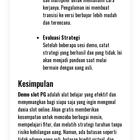
kerjanya. Pengalaman ini membuat
transisi ke versi berbayar lebih mudah
dan terencana.
Evaluasi Strategi
Setelah beberapa sesi demo, catat
strategi yang berhasil dan yang tidak. Ini
akan menjadi panduan saat mulai
bermain dengan uang asli.
Kesimpulan
Demo slot PG
adalah alat belajar yang efektif dan
menyenangkan bagi siapa saja yang ingin mengenal
dunia slot online. Akun gratis memberikan
kesempatan untuk mencoba berbagai mesin,
mempelajari fitur, dan melatih strategi taruhan tanpa
risiko kehilangan uang. Namun, ada batasan seperti
tidak adanya uang asli, batasan kredit virtual, dan