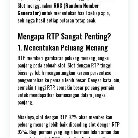
Slot menggunakan
RNG (Random Number
Generator)
untuk menentukan hasil setiap spin,
sehingga hasil setiap putaran tetap acak.
Mengapa RTP Sangat Penting?
1. Menentukan Peluang Menang
RTP memberi gambaran peluang menang jangka
panjang pada sebuah slot. Slot dengan RTP tinggi
biasanya lebih menguntungkan karena persentase
pengembalian ke pemain lebih besar. Dengan kata lain,
semakin tinggi RTP, semakin besar peluang pemain
untuk mendapatkan kemenangan dalam jangka
panjang.
Misalnya, slot dengan RTP 97% akan memberikan
peluang menang lebih baik dibanding slot dengan RTP
92%. Bagi pemain yang ingin bermain lebih aman dan