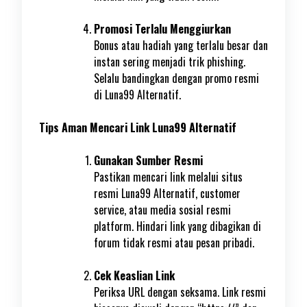
Promosi Terlalu Menggiurkan
Bonus atau hadiah yang terlalu besar dan
instan sering menjadi trik phishing.
Selalu bandingkan dengan promo resmi
di Luna99 Alternatif.
Tips Aman Mencari Link Luna99 Alternatif
Gunakan Sumber Resmi
Pastikan mencari link melalui situs
resmi Luna99 Alternatif, customer
service, atau media sosial resmi
platform. Hindari link yang dibagikan di
forum tidak resmi atau pesan pribadi.
Cek Keaslian Link
Periksa URL dengan seksama. Link resmi