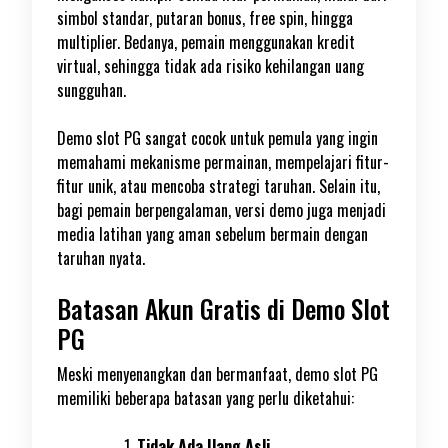
simbol standar, putaran bonus, free spin, hingga
multiplier. Bedanya, pemain menggunakan kredit
virtual, sehingga tidak ada risiko kehilangan uang
sungguhan.
Demo slot PG sangat cocok untuk pemula yang ingin
memahami mekanisme permainan, mempelajari fitur-
fitur unik, atau mencoba strategi taruhan. Selain itu,
bagi pemain berpengalaman, versi demo juga menjadi
media latihan yang aman sebelum bermain dengan
taruhan nyata.
Batasan Akun Gratis di Demo Slot
PG
Meski menyenangkan dan bermanfaat, demo slot PG
memiliki beberapa batasan yang perlu diketahui:
Tidak Ada Uang Asli