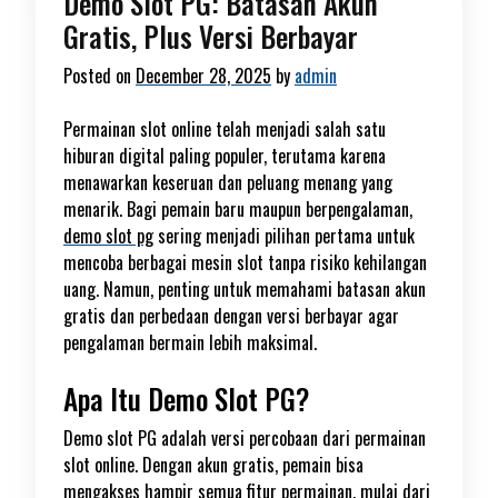
Demo Slot PG: Batasan Akun
Gratis, Plus Versi Berbayar
Posted on
December 28, 2025
by
admin
Permainan slot online telah menjadi salah satu
hiburan digital paling populer, terutama karena
menawarkan keseruan dan peluang menang yang
menarik. Bagi pemain baru maupun berpengalaman,
demo slot pg
sering menjadi pilihan pertama untuk
mencoba berbagai mesin slot tanpa risiko kehilangan
uang. Namun, penting untuk memahami batasan akun
gratis dan perbedaan dengan versi berbayar agar
pengalaman bermain lebih maksimal.
Apa Itu Demo Slot PG?
Demo slot PG adalah versi percobaan dari permainan
slot online. Dengan akun gratis, pemain bisa
mengakses hampir semua fitur permainan, mulai dari