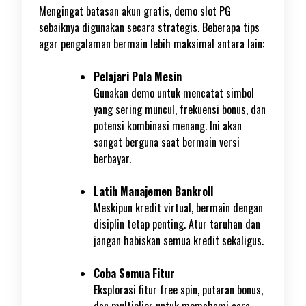
Mengingat batasan akun gratis, demo slot PG
sebaiknya digunakan secara strategis. Beberapa tips
agar pengalaman bermain lebih maksimal antara lain:
Pelajari Pola Mesin
Gunakan demo untuk mencatat simbol
yang sering muncul, frekuensi bonus, dan
potensi kombinasi menang. Ini akan
sangat berguna saat bermain versi
berbayar.
Latih Manajemen Bankroll
Meskipun kredit virtual, bermain dengan
disiplin tetap penting. Atur taruhan dan
jangan habiskan semua kredit sekaligus.
Coba Semua Fitur
Eksplorasi fitur free spin, putaran bonus,
dan multiplier untuk memahami cara