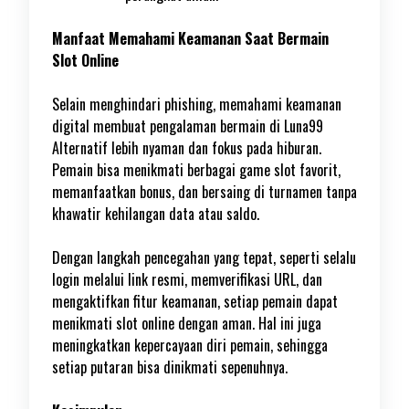
Manfaat Memahami Keamanan Saat Bermain
Slot Online
Selain menghindari phishing, memahami keamanan
digital membuat pengalaman bermain di Luna99
Alternatif lebih nyaman dan fokus pada hiburan.
Pemain bisa menikmati berbagai game slot favorit,
memanfaatkan bonus, dan bersaing di turnamen tanpa
khawatir kehilangan data atau saldo.
Dengan langkah pencegahan yang tepat, seperti selalu
login melalui link resmi, memverifikasi URL, dan
mengaktifkan fitur keamanan, setiap pemain dapat
menikmati slot online dengan aman. Hal ini juga
meningkatkan kepercayaan diri pemain, sehingga
setiap putaran bisa dinikmati sepenuhnya.