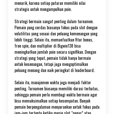
menarik, karena setiap putaran memiliki nilai
strategis untuk mengumpulkan poin.
Strategi bermain sangat penting dalam turnamen.
Pemain yang cerdas biasanya fokus pada slot dengan
volatilitas yang sesuai dan peluang kemenangan yang
lebih tinggi. Selain itu, memanfaatkan fitur bonus,
free spin, dan multiplier di Bigwin138 bisa
meningkatkan jumlah poin secara signifikan. Dengan
strategi yang tepat, pemain tidak hanya bermain
untuk kesenangan, tetapi juga mengoptimalkan
peluang menang dan naik peringkat di leaderboard.
Selain itu, manajemen waktu juga menjadi faktor
penting. Turnamen biasanya memiliki durasi terbatas,
sehingga pemain perlu membagi waktu bermain agar
bisa memaksimalkan setiap kesempatan. Banyak
pemain berpengalaman menyarankan untuk fokus pada
jam-jam tertentu ketika mesin slot “panas” atau