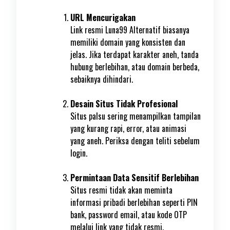
URL Mencurigakan
Link resmi Luna99 Alternatif biasanya
memiliki domain yang konsisten dan
jelas. Jika terdapat karakter aneh, tanda
hubung berlebihan, atau domain berbeda,
sebaiknya dihindari.
Desain Situs Tidak Profesional
Situs palsu sering menampilkan tampilan
yang kurang rapi, error, atau animasi
yang aneh. Periksa dengan teliti sebelum
login.
Permintaan Data Sensitif Berlebihan
Situs resmi tidak akan meminta
informasi pribadi berlebihan seperti PIN
bank, password email, atau kode OTP
melalui link yang tidak resmi.