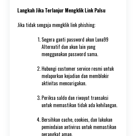
Langkah Jika Terlanjur Mengklik Link Palsu
Jika tidak sengaja mengklik link phishing:
Segera ganti password akun Luna99
Alternatif dan akun lain yang
menggunakan password sama.
Hubungi customer service resmi untuk
melaporkan kejadian dan memblokir
aktivitas mencurigakan.
Periksa saldo dan riwayat transaksi
untuk memastikan tidak ada kehilangan.
Bersihkan cache, cookies, dan lakukan
pemindaian antivirus untuk memastikan
perangkat aman.