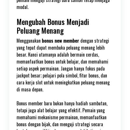
pemain menguji strategi baru sambil tetap menjaga
modal.
Mengubah Bonus Menjadi
Peluang Menang
Menggunakan
bonus new member
dengan strategi
yang tepat dapat membuka peluang menang lebih
besar. Kunci utamanya adalah bermain cerdas,
memanfaatkan bonus untuk belajar, dan memahami
setiap aspek permainan. Jangan hanya fokus pada
jackpot besar; pelajari pola simbol, fitur bonus, dan
cara kerja slot untuk meningkatkan peluang menang
di masa depan.
Bonus member baru bukan hanya hadiah sambutan,
tetapi juga alat belajar yang efektif. Pemain yang
memahami mekanisme permainan, memanfaatkan
bonus dengan bijak, dan menguji strategi secara