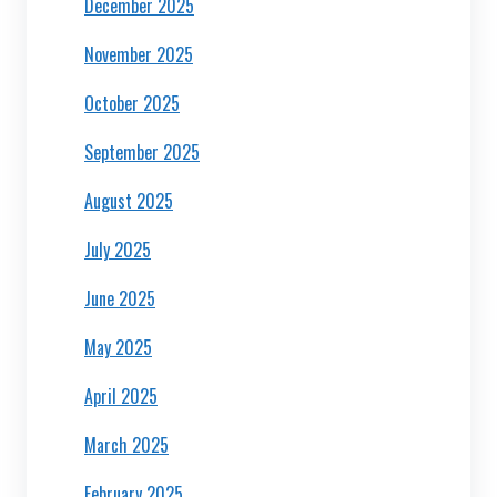
December 2025
November 2025
October 2025
September 2025
August 2025
July 2025
June 2025
May 2025
April 2025
March 2025
February 2025