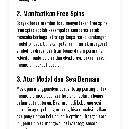
2. Manfaatkan Free Spins
Banyak bonus member baru menyertakan free spins.
Free spins adalah kesempatan sempurna untuk
mencoba berbagai strategi tanpa risiko kehilangan
modal pribadi. Gunakan putaran ini untuk mengenal
simbol, paylines, dan fitur bonus dalam permainan.
Fokuslah pada belajar dan eksplorasi, bukan hanya
mengejar jackpot besar.
3. Atur Modal dan Sesi Bermain
Meskipun menggunakan bonus, tetap penting untuk
mengelola modal. Jangan habiskan seluruh bonus
dalam satu putaran. Bagi menjadi beberapa sesi
bermain agar peluang menang bisa dimaksimalkan
dan pengalaman belajar lebih optimal. Dengan cara
ini, pemain bisa mengevaluasi strategi secara