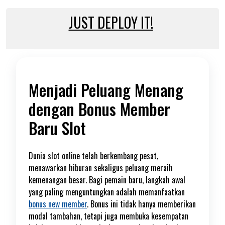
Skip
to
JUST DEPLOY IT!
content
Menjadi Peluang Menang
dengan Bonus Member
Baru Slot
Dunia slot online telah berkembang pesat,
menawarkan hiburan sekaligus peluang meraih
kemenangan besar. Bagi pemain baru, langkah awal
yang paling menguntungkan adalah memanfaatkan
bonus new member
. Bonus ini tidak hanya memberikan
modal tambahan, tetapi juga membuka kesempatan