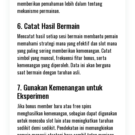
memberikan pemahaman lebih dalam tentang
mekanisme permainan.
6. Catat Hasil Bermain
Mencatat hasil setiap sesi bermain membantu pemain
memahami strategi mana yang efektif dan slot mana
yang paling sering memberikan kemenangan. Catat
simbol yang muncul, frekuensi fitur bonus, serta
kemenangan yang diperoleh. Data ini akan berguna
saat bermain dengan taruhan asli.
7. Gunakan Kemenangan untuk
Eksperimen
Jika bonus member baru atau free spins
menghasilkan kemenangan, sebagian dapat digunakan
untuk mencoba slot lain atau meningkatkan taruhan
sedikit demi sedikit. Pendekatan ini memungkinkan