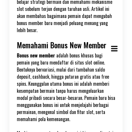
belajar strategi bermain dan memahami mekanisme
slot sebelum terjun dengan taruhan asli. Artikel ini
akan membahas bagaimana pemain dapat mengubah
bonus member baru menjadi peluang menang yang
lebih besar.
Memahami Bonus New Member
Bonus new member
adalah bonus khusus bagi
pemain yang baru mendaftar di situs slot online.
Bentuknya bervariasi, mulai dari tambahan saldo
deposit, cashback, hingga putaran gratis atau free
spins. Keunggulan utama bonus ini adalah memberi
kesempatan bermain tanpa harus mengeluarkan
modal pribadi secara besar-besaran. Pemain baru bisa
menggunakan bonus ini untuk menjelajahi berbagai
permainan, mengenal simbol dan fitur slot, serta
memahami pola kemenangan.