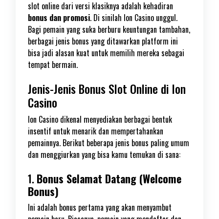
slot online dari versi klasiknya adalah kehadiran
bonus dan promosi
. Di sinilah Ion Casino unggul.
Bagi pemain yang suka berburu keuntungan tambahan,
berbagai jenis bonus yang ditawarkan platform ini
bisa jadi alasan kuat untuk memilih mereka sebagai
tempat bermain.
Jenis-Jenis Bonus Slot Online di Ion
Casino
Ion Casino dikenal menyediakan berbagai bentuk
insentif untuk menarik dan mempertahankan
pemainnya. Berikut beberapa jenis bonus paling umum
dan menggiurkan yang bisa kamu temukan di sana:
1.
Bonus Selamat Datang (Welcome
Bonus)
Ini adalah bonus pertama yang akan menyambut
pemain baru. Biasanya, pemain yang mendaftar dan