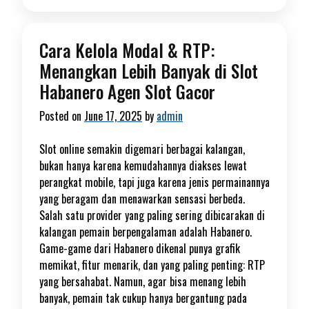
Cara Kelola Modal & RTP:
Menangkan Lebih Banyak di Slot
Habanero Agen Slot Gacor
Posted on
June 17, 2025
by
admin
Slot online semakin digemari berbagai kalangan,
bukan hanya karena kemudahannya diakses lewat
perangkat mobile, tapi juga karena jenis permainannya
yang beragam dan menawarkan sensasi berbeda.
Salah satu provider yang paling sering dibicarakan di
kalangan pemain berpengalaman adalah Habanero.
Game-game dari Habanero dikenal punya grafik
memikat, fitur menarik, dan yang paling penting: RTP
yang bersahabat. Namun, agar bisa menang lebih
banyak, pemain tak cukup hanya bergantung pada