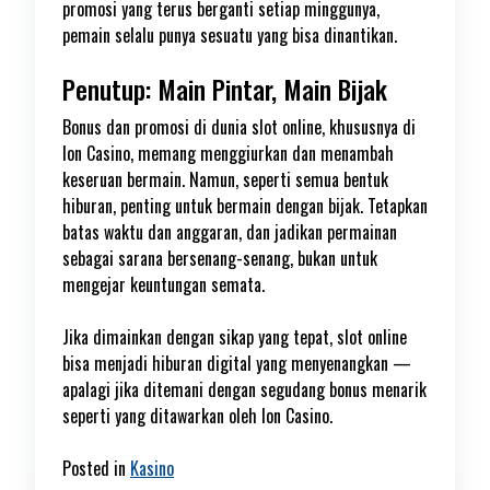
promosi yang terus berganti setiap minggunya,
pemain selalu punya sesuatu yang bisa dinantikan.
Penutup: Main Pintar, Main Bijak
Bonus dan promosi di dunia slot online, khususnya di
Ion Casino, memang menggiurkan dan menambah
keseruan bermain. Namun, seperti semua bentuk
hiburan, penting untuk bermain dengan bijak. Tetapkan
batas waktu dan anggaran, dan jadikan permainan
sebagai sarana bersenang-senang, bukan untuk
mengejar keuntungan semata.
Jika dimainkan dengan sikap yang tepat, slot online
bisa menjadi hiburan digital yang menyenangkan —
apalagi jika ditemani dengan segudang bonus menarik
seperti yang ditawarkan oleh Ion Casino.
Posted in
Kasino