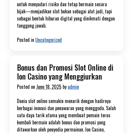
untuk menyadari risiko dan tetap bermain secara
bijak—menjadikan slot bukan sebagai alat judi, tapi
sebagai bentuk hiburan digital yang dinikmati dengan
tanggung jawab.
Posted in
Uncategorized
Bonus dan Promosi Slot Online di
Ion Casino yang Menggiurkan
Posted on
June 18, 2025
by
admin
Dunia slot online semakin menarik dengan hadirnya
berbagai inovasi dan penawaran yang menggoda. Salah
satu daya tarik utama yang membuat pemain terus
kembali bermain adalah bonus dan promosi yang
ditawarkan oleh penyedia permainan. Ion Casino,