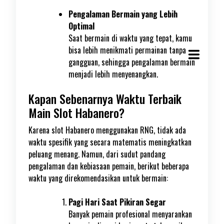
Pengalaman Bermain yang Lebih
Optimal
Saat bermain di waktu yang tepat, kamu
bisa lebih menikmati permainan tanpa
gangguan, sehingga pengalaman bermain
menjadi lebih menyenangkan.
Kapan Sebenarnya Waktu Terbaik
Main Slot Habanero?
Karena slot Habanero menggunakan RNG, tidak ada
waktu spesifik yang secara matematis meningkatkan
peluang menang. Namun, dari sudut pandang
pengalaman dan kebiasaan pemain, berikut beberapa
waktu yang direkomendasikan untuk bermain:
Pagi Hari Saat Pikiran Segar
Banyak pemain profesional menyarankan