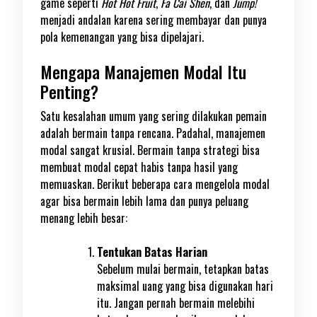
game seperti
Hot Hot Fruit
,
Fa Cai Shen
, dan
Jump!
menjadi andalan karena sering membayar dan punya
pola kemenangan yang bisa dipelajari.
Mengapa Manajemen Modal Itu
Penting?
Satu kesalahan umum yang sering dilakukan pemain
adalah bermain tanpa rencana. Padahal, manajemen
modal sangat krusial. Bermain tanpa strategi bisa
membuat modal cepat habis tanpa hasil yang
memuaskan. Berikut beberapa cara mengelola modal
agar bisa bermain lebih lama dan punya peluang
menang lebih besar:
Tentukan Batas Harian
Sebelum mulai bermain, tetapkan batas
maksimal uang yang bisa digunakan hari
itu. Jangan pernah bermain melebihi