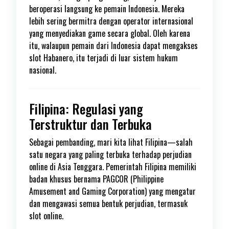
beroperasi langsung ke pemain Indonesia. Mereka
lebih sering bermitra dengan operator internasional
yang menyediakan game secara global. Oleh karena
itu, walaupun pemain dari Indonesia dapat mengakses
slot Habanero, itu terjadi di luar sistem hukum
nasional.
Filipina: Regulasi yang
Terstruktur dan Terbuka
Sebagai pembanding, mari kita lihat Filipina—salah
satu negara yang paling terbuka terhadap perjudian
online di Asia Tenggara. Pemerintah Filipina memiliki
badan khusus bernama PAGCOR (Philippine
Amusement and Gaming Corporation) yang mengatur
dan mengawasi semua bentuk perjudian, termasuk
slot online.