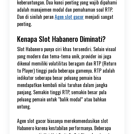
keberuntungan. Dua kunci penting yang wajib dipahami
adalah manajemen modal dan pemahaman soal RTP.
Dan di sinilah peran
Agen slot gacor
menjadi sangat
penting.
Kenapa Slot Habanero Diminati?
Slot Habanero punya ciri khas tersendiri. Selain visual
yang modern dan tema-tema unik, provider ini juga
dikenal memiliki volatilitas beragam dan RTP (Return
to Player) tinggi pada beberapa gamenya. RTP adalah
indikator seberapa besar peluang pemain bisa
mendapatkan kembali nilai taruhan dalam jangka
panjang. Semakin tinggi RTP, semakin besar pula
peluang pemain untuk “balik modal” atau bahkan
untung.
Agen slot gacor biasanya merekomendasikan slot
Habanero karena kestabilan performanya. Beberapa