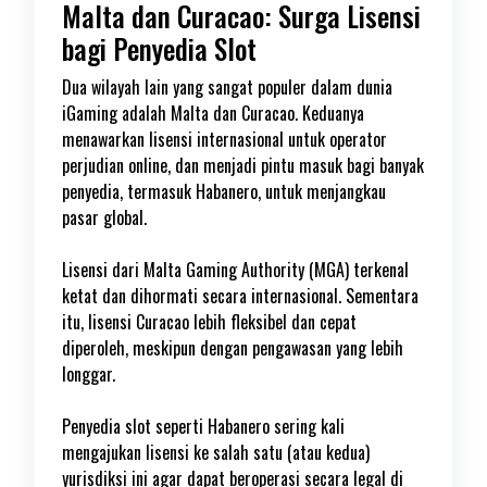
Malta dan Curacao: Surga Lisensi
bagi Penyedia Slot
Dua wilayah lain yang sangat populer dalam dunia
iGaming adalah Malta dan Curacao. Keduanya
menawarkan lisensi internasional untuk operator
perjudian online, dan menjadi pintu masuk bagi banyak
penyedia, termasuk Habanero, untuk menjangkau
pasar global.
Lisensi dari Malta Gaming Authority (MGA) terkenal
ketat dan dihormati secara internasional. Sementara
itu, lisensi Curacao lebih fleksibel dan cepat
diperoleh, meskipun dengan pengawasan yang lebih
longgar.
Penyedia slot seperti Habanero sering kali
mengajukan lisensi ke salah satu (atau kedua)
yurisdiksi ini agar dapat beroperasi secara legal di