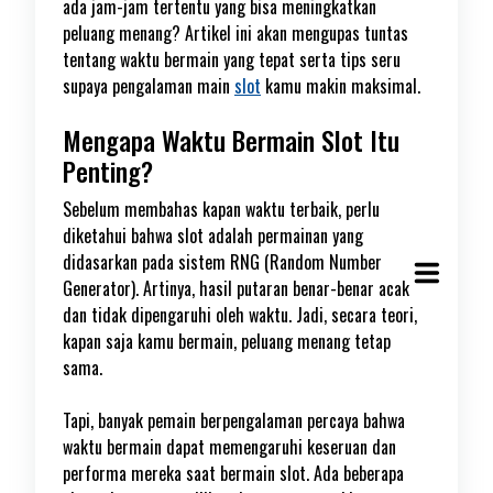
ada jam-jam tertentu yang bisa meningkatkan
peluang menang? Artikel ini akan mengupas tuntas
tentang waktu bermain yang tepat serta tips seru
supaya pengalaman main
slot
kamu makin maksimal.
Mengapa Waktu Bermain Slot Itu
Penting?
Sebelum membahas kapan waktu terbaik, perlu
diketahui bahwa slot adalah permainan yang
didasarkan pada sistem RNG (Random Number
Generator). Artinya, hasil putaran benar-benar acak
dan tidak dipengaruhi oleh waktu. Jadi, secara teori,
kapan saja kamu bermain, peluang menang tetap
sama.
Tapi, banyak pemain berpengalaman percaya bahwa
waktu bermain dapat memengaruhi keseruan dan
performa mereka saat bermain slot. Ada beberapa