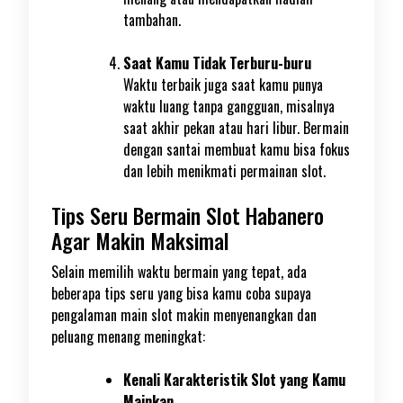
tambahan.
Saat Kamu Tidak Terburu-buru
Waktu terbaik juga saat kamu punya
waktu luang tanpa gangguan, misalnya
saat akhir pekan atau hari libur. Bermain
dengan santai membuat kamu bisa fokus
dan lebih menikmati permainan slot.
Tips Seru Bermain Slot Habanero
Agar Makin Maksimal
Selain memilih waktu bermain yang tepat, ada
beberapa tips seru yang bisa kamu coba supaya
pengalaman main slot makin menyenangkan dan
peluang menang meningkat:
Kenali Karakteristik Slot yang Kamu
Mainkan