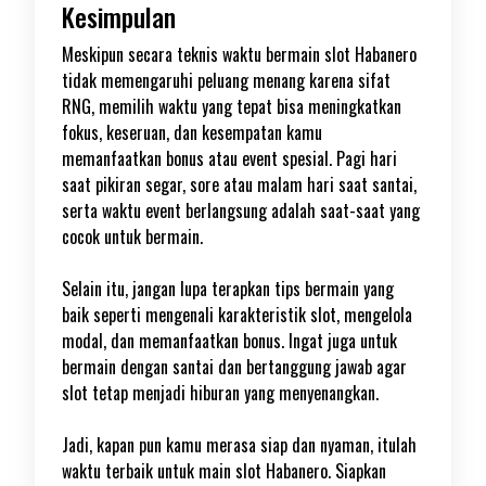
Kesimpulan
Meskipun secara teknis waktu bermain slot Habanero
tidak memengaruhi peluang menang karena sifat
RNG, memilih waktu yang tepat bisa meningkatkan
fokus, keseruan, dan kesempatan kamu
memanfaatkan bonus atau event spesial. Pagi hari
saat pikiran segar, sore atau malam hari saat santai,
serta waktu event berlangsung adalah saat-saat yang
cocok untuk bermain.
Selain itu, jangan lupa terapkan tips bermain yang
baik seperti mengenali karakteristik slot, mengelola
modal, dan memanfaatkan bonus. Ingat juga untuk
bermain dengan santai dan bertanggung jawab agar
slot tetap menjadi hiburan yang menyenangkan.
Jadi, kapan pun kamu merasa siap dan nyaman, itulah
waktu terbaik untuk main slot Habanero. Siapkan