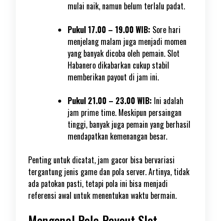
mulai naik, namun belum terlalu padat.
Pukul 17.00 – 19.00 WIB:
Sore hari
menjelang malam juga menjadi momen
yang banyak dicoba oleh pemain. Slot
Habanero dikabarkan cukup stabil
memberikan payout di jam ini.
Pukul 21.00 – 23.00 WIB:
Ini adalah
jam prime time. Meskipun persaingan
tinggi, banyak juga pemain yang berhasil
mendapatkan kemenangan besar.
Penting untuk dicatat, jam gacor bisa bervariasi
tergantung jenis game dan pola server. Artinya, tidak
ada patokan pasti, tetapi pola ini bisa menjadi
referensi awal untuk menentukan waktu bermain.
Mengenal Pola Payout Slot