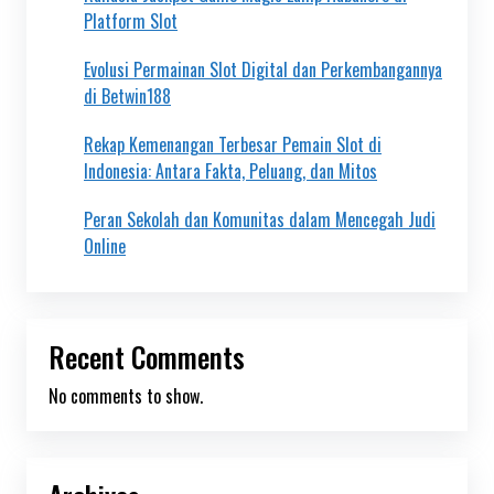
Platform Slot
Evolusi Permainan Slot Digital dan Perkembangannya
di Betwin188
Rekap Kemenangan Terbesar Pemain Slot di
Indonesia: Antara Fakta, Peluang, dan Mitos
Peran Sekolah dan Komunitas dalam Mencegah Judi
Online
Recent Comments
No comments to show.