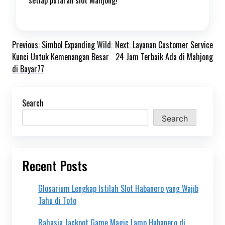
setiap putaran slot Mahjong!
Post
Previous:
Simbol Expanding Wild:
Next:
Layanan Customer Service
Kunci Untuk Kemenangan Besar
24 Jam Terbaik Ada di Mahjong
navigation
di Bayar77
Search
Search
Recent Posts
Glosarium Lengkap Istilah Slot Habanero yang Wajib
Tahu di Toto
Rahasia Jackpot Game Magic Lamp Habanero di