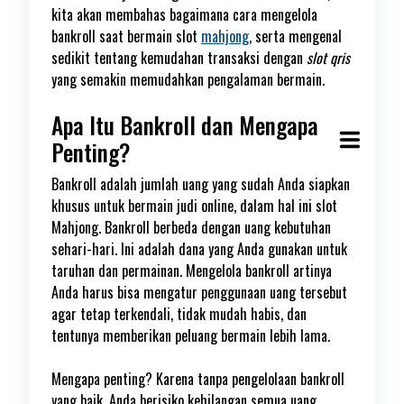
kita akan membahas bagaimana cara mengelola
bankroll saat bermain slot
mahjong
, serta mengenal
sedikit tentang kemudahan transaksi dengan
slot qris
yang semakin memudahkan pengalaman bermain.
Apa Itu Bankroll dan Mengapa
Penting?
Bankroll adalah jumlah uang yang sudah Anda siapkan
khusus untuk bermain judi online, dalam hal ini slot
Mahjong. Bankroll berbeda dengan uang kebutuhan
sehari-hari. Ini adalah dana yang Anda gunakan untuk
taruhan dan permainan. Mengelola bankroll artinya
Anda harus bisa mengatur penggunaan uang tersebut
agar tetap terkendali, tidak mudah habis, dan
tentunya memberikan peluang bermain lebih lama.
Mengapa penting? Karena tanpa pengelolaan bankroll
yang baik, Anda berisiko kehilangan semua uang