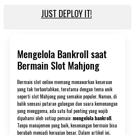
Skip
to
JUST DEPLOY IT!
content
Mengelola Bankroll saat
Bermain Slot Mahjong
Bermain slot online memang menawarkan keseruan
yang tak terbantahkan, terutama dengan tema unik
seperti slot Mahjong yang semakin populer. Namun, di
balik sensasi putaran gulungan dan suara kemenangan
yang menggema, ada satu hal penting yang wajib
dipahami oleh setiap pemain:
mengelola bankroll
.
Tanpa manajemen yang baik, kesenangan bermain bisa
berubah menjadi kerugian besar. Dalam artikel ini,