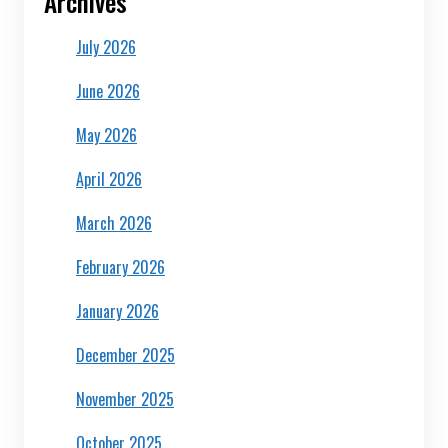
Archives
July 2026
June 2026
May 2026
April 2026
March 2026
February 2026
January 2026
December 2025
November 2025
October 2025