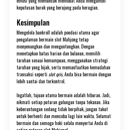
emosi yang memuncak membuat Anda mengambil
keputusan buruk yang berujung pada kerugian.
Kesimpulan
Mengelola bankroll adalah pondasi utama agar
pengalaman bermain slot Mahjong tetap
menyenangkan dan menguntungkan. Dengan
menetapkan batas harian dan bulanan, memilih
taruhan sesuai kemampuan, menggunakan strategi
taruhan yang bijak, serta memanfaatkan kemudahan
transaksi seperti
slot qris
, Anda bisa bermain dengan
lebih santai dan terkontrol.
Ingatlah, tujuan utama bermain adalah hiburan. Jadi,
nikmati setiap putaran gulungan tanpa tekanan. Jika
keberuntungan sedang tidak berpihak, jangan takut
untuk berhenti dan mencoba lagi lain waktu. Selamat
bermain dan semoga hoki selalu menyertai Anda di