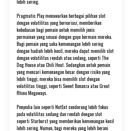
lebih sering.
Pragmatic Play menawarkan berbagai pilihan slot
dengan volatilitas yang bervariasi, memberikan
kebebasan bagi pemain untuk memilih jenis
permainan yang sesuai dengan gaya bermain mereka.
Bagi pemain yang suka kemenangan lebih sering
dengan hadiah lebih kecil, mereka dapat memilih slot
dengan volatilitas rendah atau sedang, seperti The
Dog House atau Chili Heat. Sedangkan untuk pemain
yang mencari kemenangan besar dengan risiko yang
lebih tinggi, mereka bisa memilih slot dengan
volatilitas tinggi, seperti Sweet Bonanza atau Great
Rhino Megaways.
Penyedia lain seperti NetEnt cenderung lebih fokus
pada volatilitas sedang dan rendah dengan slot
seperti Starburst yang memberikan kemenangan kecil
lebih sering. Namun, bagi mereka yang lebih berani