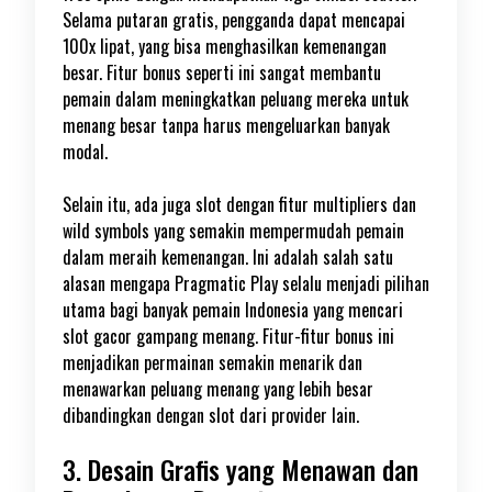
Selama putaran gratis, pengganda dapat mencapai
100x lipat, yang bisa menghasilkan kemenangan
besar. Fitur bonus seperti ini sangat membantu
pemain dalam meningkatkan peluang mereka untuk
menang besar tanpa harus mengeluarkan banyak
modal.
Selain itu, ada juga slot dengan fitur multipliers dan
wild symbols yang semakin mempermudah pemain
dalam meraih kemenangan. Ini adalah salah satu
alasan mengapa Pragmatic Play selalu menjadi pilihan
utama bagi banyak pemain Indonesia yang mencari
slot gacor gampang menang. Fitur-fitur bonus ini
menjadikan permainan semakin menarik dan
menawarkan peluang menang yang lebih besar
dibandingkan dengan slot dari provider lain.
3. Desain Grafis yang Menawan dan