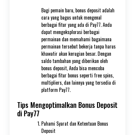
Bagi pemain baru, bonus deposit adalah
cara yang bagus untuk mengenal
berbagai fitur yang ada di Pay77. Anda
dapat mengeksplorasi berbagai
permainan dan memahami bagaimana
permainan tersebut bekerja tanpa harus
khawatir akan kerugian besar. Dengan
saldo tambahan yang diberikan oleh
bonus deposit, Anda bisa mencoba
berbagai fitur bonus seperti free spins,
multipliers, dan lainnya yang tersedia di
platform Pay77.
Tips Mengoptimalkan Bonus Deposit
di Pay77
Pahami Syarat dan Ketentuan Bonus
Deposit