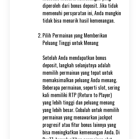
diperoleh dari bonus deposit. Jika tidak
memenuhi persyaratan ini, Anda mungkin
tidak bisa menarik hasil kemenangan.
Pilih Permainan yang Memberikan
Peluang Tinggi untuk Menang
Setelah Anda mendapatkan bonus
deposit, langkah selanjutnya adalah
memilih permainan yang tepat untuk
memaksimalkan peluang Anda menang.
Beberapa permainan, seperti slot, sering
kali memiliki RTP (Return to Player)
yang lebih tinggi dan peluang menang
yang lebih besar. Cobalah untuk memilih
permainan yang menawarkan jackpot
progresif atau fitur bonus lainnya yang
bisa meningkatkan kemenangan Anda. Di