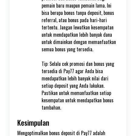
pemain baru maupun pemain lama. Ini
bisa berupa bonus tanpa deposit, bonus
referral, atau bonus pada hari-hari
tertentu. Jangan lewatkan kesempatan
untuk mendapatkan lebih banyak dana
untuk dimainkan dengan memanfaatkan
semua bonus yang tersedia.
Tip: Selalu cek promosi dan bonus yang
tersedia di Pay77 agar Anda bisa
mendapatkan lebih banyak nilai dari
setiap deposit yang Anda lakukan.
Pastikan untuk memanfaatkan setiap
kesempatan untuk mendapatkan bonus
tambahan.
Kesimpulan
Mengoptimalkan bonus deposit di Pay77 adalah