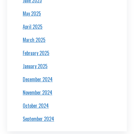
June 2025
May 2025
April 2025
March 2025
February 2025
January 2025
December 2024
November 2024
October 2024
September 2024