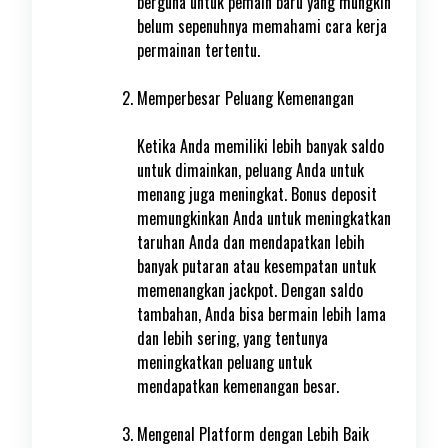
berguna untuk pemain baru yang mungkin
belum sepenuhnya memahami cara kerja
permainan tertentu.
Memperbesar Peluang Kemenangan
Ketika Anda memiliki lebih banyak saldo
untuk dimainkan, peluang Anda untuk
menang juga meningkat. Bonus deposit
memungkinkan Anda untuk meningkatkan
taruhan Anda dan mendapatkan lebih
banyak putaran atau kesempatan untuk
memenangkan jackpot. Dengan saldo
tambahan, Anda bisa bermain lebih lama
dan lebih sering, yang tentunya
meningkatkan peluang untuk
mendapatkan kemenangan besar.
Mengenal Platform dengan Lebih Baik