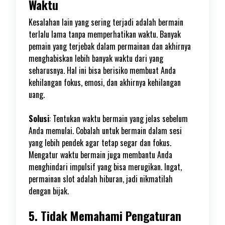
Waktu
Kesalahan lain yang sering terjadi adalah bermain
terlalu lama tanpa memperhatikan waktu. Banyak
pemain yang terjebak dalam permainan dan akhirnya
menghabiskan lebih banyak waktu dari yang
seharusnya. Hal ini bisa berisiko membuat Anda
kehilangan fokus, emosi, dan akhirnya kehilangan
uang.
Solusi
: Tentukan waktu bermain yang jelas sebelum
Anda memulai. Cobalah untuk bermain dalam sesi
yang lebih pendek agar tetap segar dan fokus.
Mengatur waktu bermain juga membantu Anda
menghindari impulsif yang bisa merugikan. Ingat,
permainan slot adalah hiburan, jadi nikmatilah
dengan bijak.
5. Tidak Memahami Pengaturan