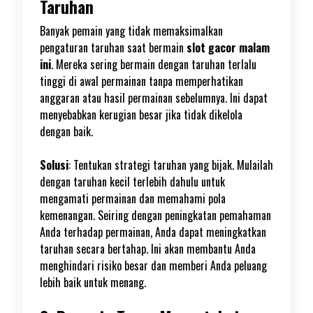
Taruhan
Banyak pemain yang tidak memaksimalkan
pengaturan taruhan saat bermain
slot gacor malam
ini
. Mereka sering bermain dengan taruhan terlalu
tinggi di awal permainan tanpa memperhatikan
anggaran atau hasil permainan sebelumnya. Ini dapat
menyebabkan kerugian besar jika tidak dikelola
dengan baik.
Solusi
: Tentukan strategi taruhan yang bijak. Mulailah
dengan taruhan kecil terlebih dahulu untuk
mengamati permainan dan memahami pola
kemenangan. Seiring dengan peningkatan pemahaman
Anda terhadap permainan, Anda dapat meningkatkan
taruhan secara bertahap. Ini akan membantu Anda
menghindari risiko besar dan memberi Anda peluang
lebih baik untuk menang.