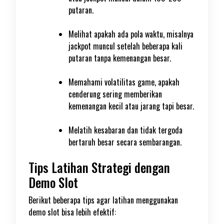
putaran.
Melihat apakah ada pola waktu, misalnya
jackpot muncul setelah beberapa kali
putaran tanpa kemenangan besar.
Memahami volatilitas game, apakah
cenderung sering memberikan
kemenangan kecil atau jarang tapi besar.
Melatih kesabaran dan tidak tergoda
bertaruh besar secara sembarangan.
Tips Latihan Strategi dengan
Demo Slot
Berikut beberapa tips agar latihan menggunakan
demo slot bisa lebih efektif: