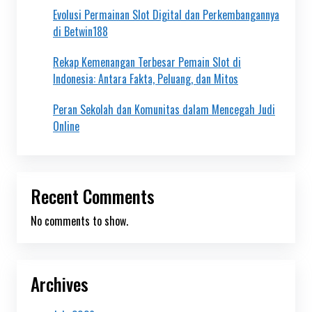
Evolusi Permainan Slot Digital dan Perkembangannya
di Betwin188
Rekap Kemenangan Terbesar Pemain Slot di
Indonesia: Antara Fakta, Peluang, dan Mitos
Peran Sekolah dan Komunitas dalam Mencegah Judi
Online
Recent Comments
No comments to show.
Archives