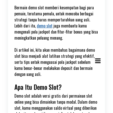
Bermain demo slot memberi kesempatan bagi para
pemain, terutama pemula, untuk mencoba berbagai
strategi tanpa harus mempertaruhkan uang asli.
Lebih dari itu,
demo slot
juga membantu kamu
mengenali pola jackpot dan fitur-fitur bonus yang bisa
meningkatkan peluang menang.
Di artikel ini, kita akan membahas bagaimana demo
slot bisa menjadi alat latihan strategi yang efektif,
serta tips untuk menguasai pola jackpot sebelum
kamu benar-benar melakukan deposit dan bermain
dengan uang asli.
Apa Itu Demo Slot?
Demo slot adalah versi gratis dari permainan slot
online yang bisa dimainkan tanpa modal. Dalam demo
slot, kamu menggunakan saldo virtual yang diberikan