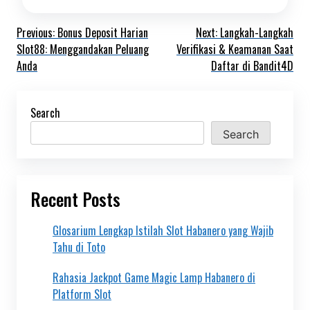
Post
Previous:
Bonus Deposit Harian
Next:
Langkah-Langkah
Slot88: Menggandakan Peluang
Verifikasi & Keamanan Saat
navigation
Anda
Daftar di Bandit4D
Search
Search
Recent Posts
Glosarium Lengkap Istilah Slot Habanero yang Wajib
Tahu di Toto
Rahasia Jackpot Game Magic Lamp Habanero di
Platform Slot