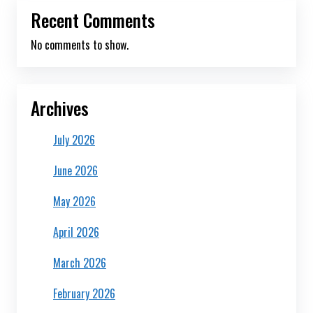
Recent Comments
No comments to show.
Archives
July 2026
June 2026
May 2026
April 2026
March 2026
February 2026