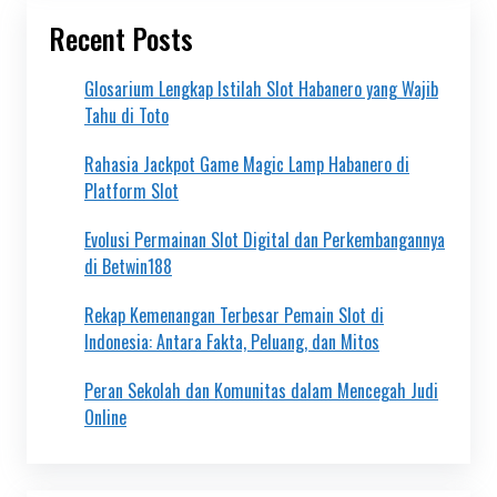
Recent Posts
Glosarium Lengkap Istilah Slot Habanero yang Wajib
Tahu di Toto
Rahasia Jackpot Game Magic Lamp Habanero di
Platform Slot
Evolusi Permainan Slot Digital dan Perkembangannya
di Betwin188
Rekap Kemenangan Terbesar Pemain Slot di
Indonesia: Antara Fakta, Peluang, dan Mitos
Peran Sekolah dan Komunitas dalam Mencegah Judi
Online