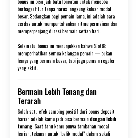
bonus ini bisa jadi batu loncatan untuk mencoba
berbagai fitur tanpa harus langsung keluar modal
besar. Sedangkan bagi pemain lama, ini adalah cara
cerdas untuk mempertahankan ritme permainan dan
memperpanjang durasi bermain setiap hari.
Selain itu, bonus ini menunjukkan bahwa Slot88
memperhatikan semua kalangan pemain — bukan
hanya yang bermain besar, tapi juga pemain reguler
yang aktif.
Bermain Lebih Tenang dan
Terarah
Salah satu efek samping positif dari bonus deposit
harian adalah kamu jadi bisa bermain
dengan lebih
tenang
. Saat tahu kamu punya tambahan modal
harian, tekanan untuk “balik modal” dalam sekali