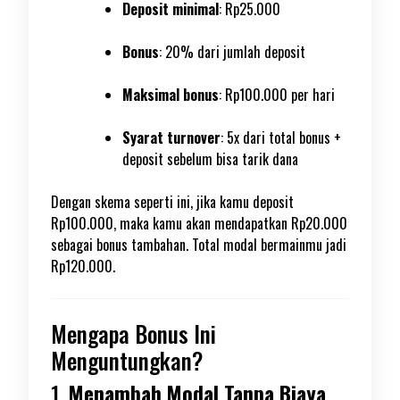
Deposit minimal
: Rp25.000
Bonus
: 20% dari jumlah deposit
Maksimal bonus
: Rp100.000 per hari
Syarat turnover
: 5x dari total bonus +
deposit sebelum bisa tarik dana
Dengan skema seperti ini, jika kamu deposit
Rp100.000, maka kamu akan mendapatkan Rp20.000
sebagai bonus tambahan. Total modal bermainmu jadi
Rp120.000.
Mengapa Bonus Ini
Menguntungkan?
1.
Menambah Modal Tanpa Biaya