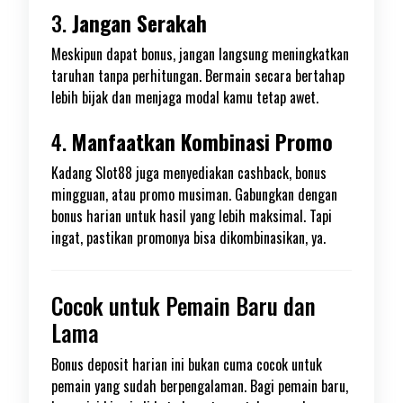
3.
Jangan Serakah
Meskipun dapat bonus, jangan langsung meningkatkan
taruhan tanpa perhitungan. Bermain secara bertahap
lebih bijak dan menjaga modal kamu tetap awet.
4.
Manfaatkan Kombinasi Promo
Kadang Slot88 juga menyediakan cashback, bonus
mingguan, atau promo musiman. Gabungkan dengan
bonus harian untuk hasil yang lebih maksimal. Tapi
ingat, pastikan promonya bisa dikombinasikan, ya.
Cocok untuk Pemain Baru dan
Lama
Bonus deposit harian ini bukan cuma cocok untuk
pemain yang sudah berpengalaman. Bagi pemain baru,