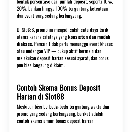
bentuk persentase dari jumlah deposit, seperti 10%,
20%, bahkan hingga 100% tergantung ketentuan
dan event yang sedang berlangsung.
Di Slot88, promo ini menjadi salah satu daya tarik
utama karena sifatnya yang
konsisten dan mudah
diakses
. Pemain tidak perlu menunggu event khusus
atau undangan VIP — cukup aktif bermain dan
melakukan deposit harian sesuai syarat, dan bonus
pun bisa langsung diklaim.
Contoh Skema Bonus Deposit
Harian di Slot88
Meskipun bisa berbeda-beda tergantung waktu dan
promo yang sedang berlangsung, berikut adalah
contoh skema umum bonus deposit harian: