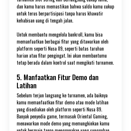
dan kamu harus memastikan bahwa saldo kamu cukup
untuk terus berpartisipasi tanpa harus khawatir
kehabisan uang di tengah jalan.
Untuk membantu mengelola bankroll, kamu bisa
memanfaatkan berbagai fitur yang ditawarkan oleh
platform seperti Nusa 89, seperti batas taruhan
harian atau fitur pengingat. Ini akan membantumu
tetap berada dalam kontrol saat mengikuti turnamen.
5. Manfaatkan Fitur Demo dan
Latihan
Sebelum terjun langsung ke turnamen, ada baiknya
kamu memanfaatkan fitur demo atau mode latihan
yang disediakan oleh platform seperti Nusa 89.
Banyak penyedia game, termasuk Oriental Gaming,
menawarkan mode demo yang memungkinkan kamu
untuk bermain tanpa menggunakan uang sungguhan.