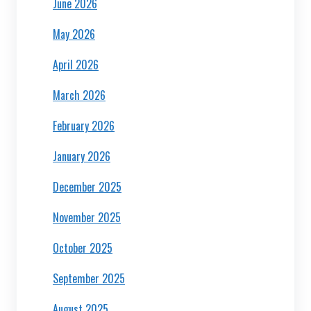
June 2026
May 2026
April 2026
March 2026
February 2026
January 2026
December 2025
November 2025
October 2025
September 2025
August 2025