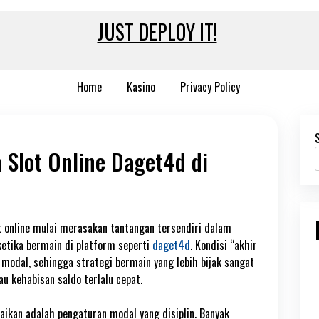
JUST DEPLOY IT!
Home
Kasino
Privacy Policy
 Slot Online Daget4d di
t online mulai merasakan tantangan tersendiri dalam
etika bermain di platform seperti
daget4d
. Kondisi “akhir
 modal, sehingga strategi bermain yang lebih bijak sangat
u kehabisan saldo terlalu cepat.
baikan adalah pengaturan modal yang disiplin. Banyak