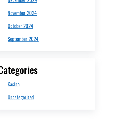
November 2024
October 2024
September 2024
Categories
Kasino
Uncategorized