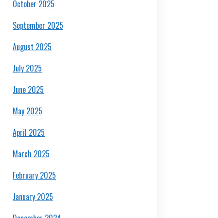
October 2025
September 2025
August 2025
July 2025
June 2025
May 2025
April 2025
March 2025
February 2025
January 2025
December 2024