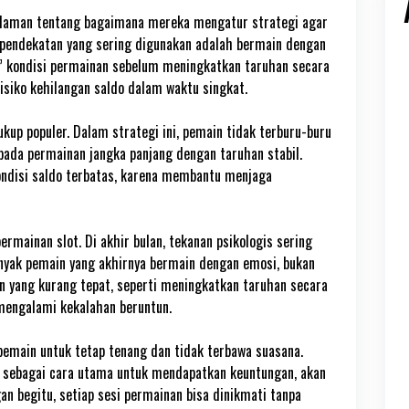
alaman tentang bagaimana mereka mengatur strategi agar
u pendekatan yang sering digunakan adalah bermain dengan
” kondisi permainan sebelum meningkatkan taruhan secara
isiko kehilangan saldo dalam waktu singkat.
cukup populer. Dalam strategi ini, pemain tidak terburu-buru
ada permainan jangka panjang dengan taruhan stabil.
ondisi saldo terbatas, karena membantu menjaga
rmainan slot. Di akhir bulan, tekanan psikologis sering
Banyak pemain yang akhirnya bermain dengan emosi, bukan
san yang kurang tepat, seperti meningkatkan taruhan secara
mengalami kekalahan beruntun.
pemain untuk tetap tenang dan tidak terbawa suasana.
 sebagai cara utama untuk mendapatkan keuntungan, akan
 begitu, setiap sesi permainan bisa dinikmati tanpa