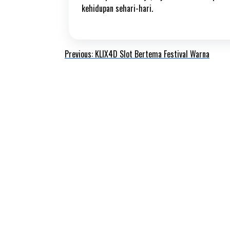
kehidupan sehari-hari.
Post
Previous:
KLIX4D Slot Bertema Festival Warna
navigation