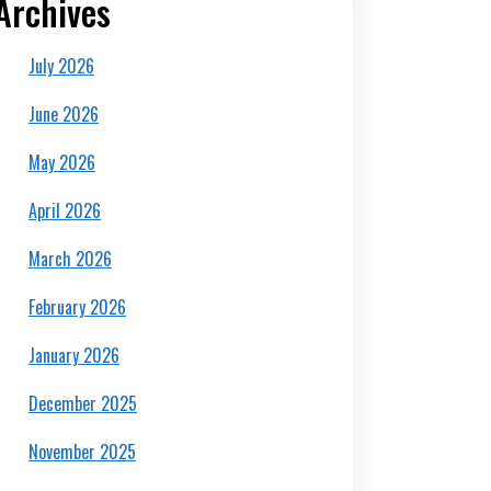
Archives
July 2026
June 2026
May 2026
April 2026
March 2026
February 2026
January 2026
December 2025
November 2025