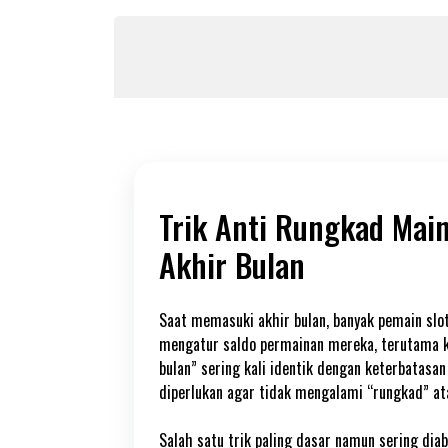
Skip
to
content
Trik Anti Rungkad Main
Akhir Bulan
Saat memasuki akhir bulan, banyak pemain slo
mengatur saldo permainan mereka, terutama k
bulan” sering kali identik dengan keterbatasan
diperlukan agar tidak mengalami “rungkad” ata
Salah satu trik paling dasar namun sering dia