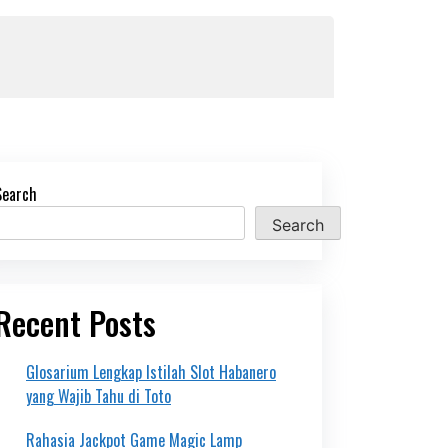
Search
Search
Recent Posts
Glosarium Lengkap Istilah Slot Habanero
yang Wajib Tahu di Toto
Rahasia Jackpot Game Magic Lamp