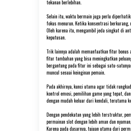
tekanan berlebihan.
Selain itu, waktu bermain juga perlu diperhati
fokus menurun. Ketika konsentrasi berkurang, 
Oleh karena itu, mengambil jeda singkat di a
keputusan.
Trik lainnya adalah memanfaatkan fitur bonus 
fitur tambahan yang bisa meningkatkan peluan
bergantung pada fitur ini sebagai satu-satunya
muncul sesuai keinginan pemain.
Pada akhirnya, kunci utama agar tidak rungka
kontrol emosi, pemilihan game yang tepat, dan
dengan mudah keluar dari kendali, terutama ke
Dengan pendekatan yang lebih terstruktur, pe
permainan slot dengan lebih aman dan nyaman, 
Karena pada dasarnya, tujuan utama dari perm