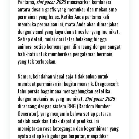
Pertama,
slot gacor 2025
menawarkan kombinasi
antara desain grafis yang memukau dan mekanisme
permainan yang halus. Ketika Anda pertama kali
membuka permainan ini, mata Anda akan dimanjakan
dengan visual yang kaya dan atmosfer yang memikat.
Setiap detail, mulai dari latar belakang hingga
animasi setiap kemenangan, dirancang dengan sangat
hati-hati untuk memberikan pengalaman bermain
yang tak terlupakan.
Namun, keindahan visual saja tidak cukup untuk
membuat permainan ini begitu menarik. Dragoonsoft
tahu persis bagaimana menggabungkan estetika
dengan mekanisme yang memikat.
Slot gacor 2025
dirancang dengan sistem RNG (Random Number
Generator), yang menjamin bahwa setiap putaran
adalah acak dan tidak dapat diprediksi. Ini
menciptakan rasa ketegangan dan kegembiraan yang
nyata setiap kali gulungan berputar, menjadikan