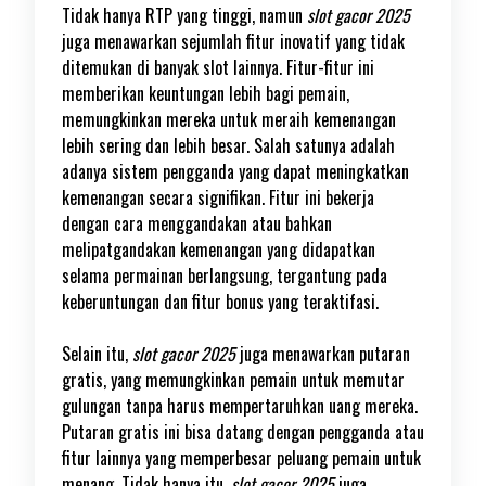
Tidak hanya RTP yang tinggi, namun
slot gacor 2025
juga menawarkan sejumlah fitur inovatif yang tidak
ditemukan di banyak slot lainnya. Fitur-fitur ini
memberikan keuntungan lebih bagi pemain,
memungkinkan mereka untuk meraih kemenangan
lebih sering dan lebih besar. Salah satunya adalah
adanya sistem pengganda yang dapat meningkatkan
kemenangan secara signifikan. Fitur ini bekerja
dengan cara menggandakan atau bahkan
melipatgandakan kemenangan yang didapatkan
selama permainan berlangsung, tergantung pada
keberuntungan dan fitur bonus yang teraktifasi.
Selain itu,
slot gacor 2025
juga menawarkan putaran
gratis, yang memungkinkan pemain untuk memutar
gulungan tanpa harus mempertaruhkan uang mereka.
Putaran gratis ini bisa datang dengan pengganda atau
fitur lainnya yang memperbesar peluang pemain untuk
menang. Tidak hanya itu,
slot gacor 2025
juga