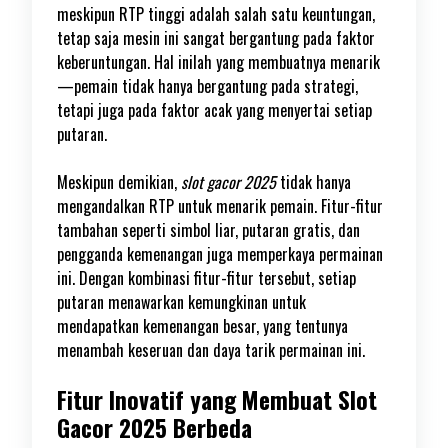
meskipun RTP tinggi adalah salah satu keuntungan,
tetap saja mesin ini sangat bergantung pada faktor
keberuntungan. Hal inilah yang membuatnya menarik
—pemain tidak hanya bergantung pada strategi,
tetapi juga pada faktor acak yang menyertai setiap
putaran.
Meskipun demikian,
slot gacor 2025
tidak hanya
mengandalkan RTP untuk menarik pemain. Fitur-fitur
tambahan seperti simbol liar, putaran gratis, dan
pengganda kemenangan juga memperkaya permainan
ini. Dengan kombinasi fitur-fitur tersebut, setiap
putaran menawarkan kemungkinan untuk
mendapatkan kemenangan besar, yang tentunya
menambah keseruan dan daya tarik permainan ini.
Fitur Inovatif yang Membuat Slot
Gacor 2025 Berbeda