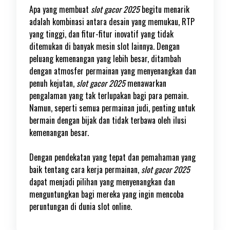
Apa yang membuat
slot gacor 2025
begitu menarik
adalah kombinasi antara desain yang memukau, RTP
yang tinggi, dan fitur-fitur inovatif yang tidak
ditemukan di banyak mesin slot lainnya. Dengan
peluang kemenangan yang lebih besar, ditambah
dengan atmosfer permainan yang menyenangkan dan
penuh kejutan,
slot gacor 2025
menawarkan
pengalaman yang tak terlupakan bagi para pemain.
Namun, seperti semua permainan judi, penting untuk
bermain dengan bijak dan tidak terbawa oleh ilusi
kemenangan besar.
Dengan pendekatan yang tepat dan pemahaman yang
baik tentang cara kerja permainan,
slot gacor 2025
dapat menjadi pilihan yang menyenangkan dan
menguntungkan bagi mereka yang ingin mencoba
peruntungan di dunia slot online.