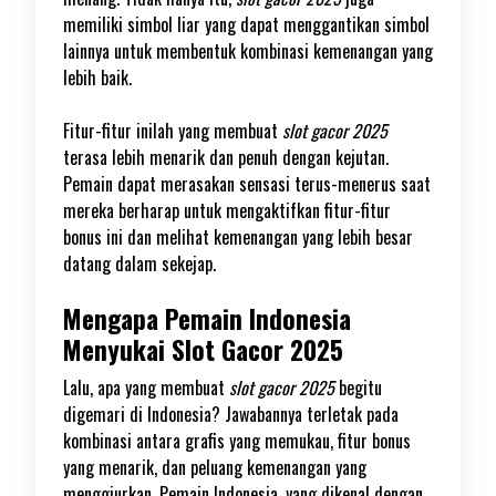
memiliki simbol liar yang dapat menggantikan simbol
lainnya untuk membentuk kombinasi kemenangan yang
lebih baik.
Fitur-fitur inilah yang membuat
slot gacor 2025
terasa lebih menarik dan penuh dengan kejutan.
Pemain dapat merasakan sensasi terus-menerus saat
mereka berharap untuk mengaktifkan fitur-fitur
bonus ini dan melihat kemenangan yang lebih besar
datang dalam sekejap.
Mengapa Pemain Indonesia
Menyukai Slot Gacor 2025
Lalu, apa yang membuat
slot gacor 2025
begitu
digemari di Indonesia? Jawabannya terletak pada
kombinasi antara grafis yang memukau, fitur bonus
yang menarik, dan peluang kemenangan yang
menggiurkan. Pemain Indonesia, yang dikenal dengan