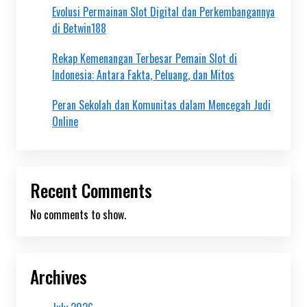
Evolusi Permainan Slot Digital dan Perkembangannya
di Betwin188
Rekap Kemenangan Terbesar Pemain Slot di
Indonesia: Antara Fakta, Peluang, dan Mitos
Peran Sekolah dan Komunitas dalam Mencegah Judi
Online
Recent Comments
No comments to show.
Archives