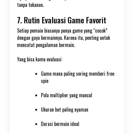
tanpa tekanan.
7. Rutin Evaluasi Game Favorit
Setiap pemain biasanya punya game yang “cocok”
dengan gaya bermainnya. Karena itu, penting untuk
mencatat pengalaman bermain.
Yang bisa kamu evaluasi:
Game mana paling sering memberi free
spin
Pola multiplier yang muncul
Ukuran bet paling nyaman
Durasi bermain ideal