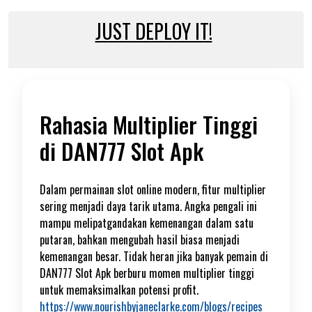
Skip
to
JUST DEPLOY IT!
content
Rahasia Multiplier Tinggi
di DAN777 Slot Apk
Dalam permainan slot online modern, fitur multiplier
sering menjadi daya tarik utama. Angka pengali ini
mampu melipatgandakan kemenangan dalam satu
putaran, bahkan mengubah hasil biasa menjadi
kemenangan besar. Tidak heran jika banyak pemain di
DAN777 Slot Apk berburu momen multiplier tinggi
untuk memaksimalkan potensi profit.
https://www.nourishbyjaneclarke.com/blogs/recipes