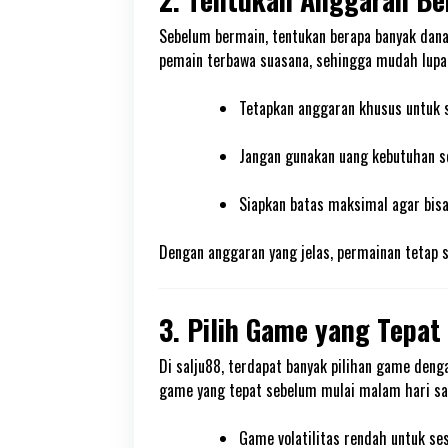
Sebelum bermain, tentukan berapa banyak dan
pemain terbawa suasana, sehingga mudah lupa 
Tetapkan anggaran khusus untuk 
Jangan gunakan uang kebutuhan se
Siapkan batas maksimal agar bisa
Dengan anggaran yang jelas, permainan tetap 
3. Pilih Game yang Tepat
Di salju88, terdapat banyak pilihan game deng
game yang tepat sebelum mulai malam hari sa
Game volatilitas rendah untuk ses