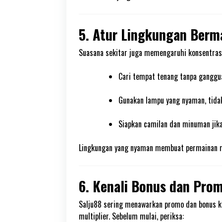
5. Atur Lingkungan Berm
Suasana sekitar juga memengaruhi konsentrasi
Cari tempat tenang tanpa ganggu
Gunakan lampu yang nyaman, tidak
Siapkan camilan dan minuman jika 
Lingkungan yang nyaman membuat permainan m
6. Kenali Bonus dan Pro
Salju88 sering menawarkan promo dan bonus kh
multiplier. Sebelum mulai, periksa: