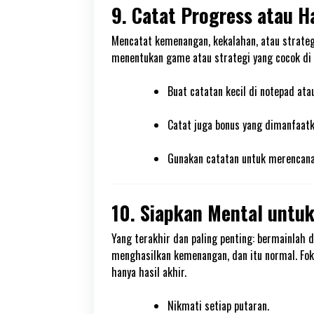
9. Catat Progress atau H
Mencatat kemenangan, kekalahan, atau strateg
menentukan game atau strategi yang cocok di s
Buat catatan kecil di notepad atau
Catat juga bonus yang dimanfaatk
Gunakan catatan untuk merencana
10. Siapkan Mental untu
Yang terakhir dan paling penting: bermainlah d
menghasilkan kemenangan, dan itu normal. Fok
hanya hasil akhir.
Nikmati setiap putaran.