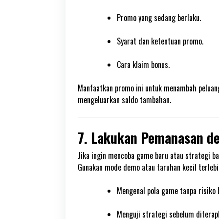
Promo yang sedang berlaku.
Syarat dan ketentuan promo.
Cara klaim bonus.
Manfaatkan promo ini untuk menambah peluan
mengeluarkan saldo tambahan.
7. Lakukan Pemanasan d
Jika ingin mencoba game baru atau strategi b
Gunakan mode demo atau taruhan kecil terlebi
Mengenal pola game tanpa risiko 
Menguji strategi sebelum diterap