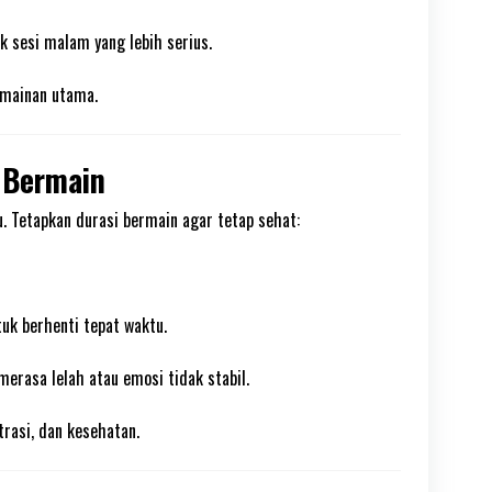
 sesi malam yang lebih serius.
rmainan utama.
 Bermain
 Tetapkan durasi bermain agar tetap sehat:
uk berhenti tepat waktu.
merasa lelah atau emosi tidak stabil.
rasi, dan kesehatan.