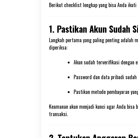
Berikut checklist lengkap yang bisa Anda ikut
1. Pastikan Akun Sudah 
Langkah pertama yang paling penting adalah me
diperiksa:
Akun sudah terverifikasi dengan 
Password dan data pribadi sudah 
Pastikan metode pembayaran yang
Keamanan akun menjadi kunci agar Anda bisa 
transaksi.
2. Tentukan Anggaran B