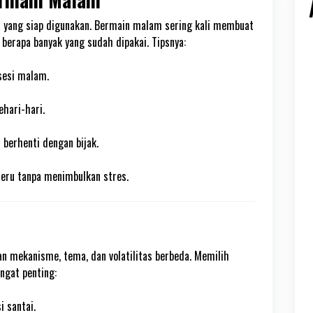
a yang siap digunakan. Bermain malam sering kali membuat
berapa banyak yang sudah dipakai. Tipsnya:
sesi malam.
hari-hari.
 berhenti dengan bijak.
seru tanpa menimbulkan stres.
an mekanisme, tema, dan volatilitas berbeda. Memilih
ngat penting:
i santai.