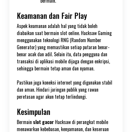
bermain.
Keamanan dan Fair Play
Aspek keamanan adalah hal yang tidak boleh
diabaikan saat bermain slot online. Hacksaw Gaming
menggunakan teknologi RNG (Random Number
Generator) yang memastikan setiap putaran benar-
benar acak dan adil. Selain itu, data pengguna dan
transaksi di aplikasi mobile dijaga dengan enkripsi,
sehingga bermain tetap aman dan nyaman.
Pastikan juga koneksi internet yang digunakan stabil
dan aman. Hindari jaringan publik yang rawan
peretasan agar akun tetap terlindungi.
Kesimpulan
Bermain
slot gacor
Hacksaw di perangkat mobile
menawarkan kebebasan, kenyamanan, dan keseruan