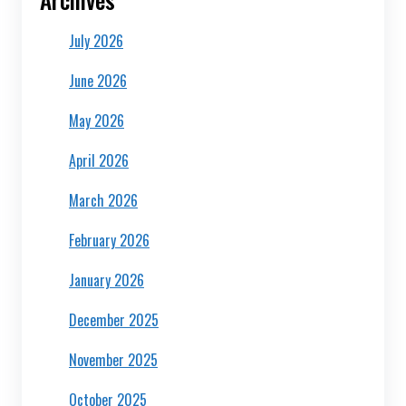
July 2026
June 2026
May 2026
April 2026
March 2026
February 2026
January 2026
December 2025
November 2025
October 2025