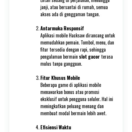
Entah sedang di perjalanan, menunggu
janji, atau bersantai di rumah, semua
akses ada di genggaman tangan.
Antarmuka Responsif
Aplikasi mobile Hacksaw dirancang untuk
memudahkan pemain. Tombol, menu, dan
fitur tersedia dengan rapi, sehingga
pengalaman bermain
slot gacor
terasa
mulus tanpa gangguan.
Fitur Khusus Mobile
Beberapa game di aplikasi mobile
menawarkan bonus atau promosi
eksklusif untuk pengguna seluler. Hal ini
meningkatkan peluang menang dan
membuat modal bermain lebih awet.
Efisiensi Waktu