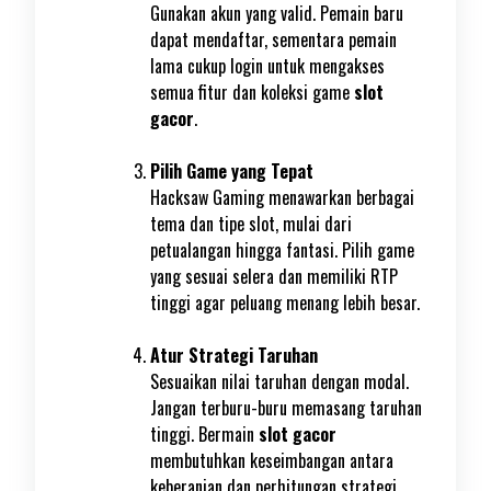
Gunakan akun yang valid. Pemain baru
dapat mendaftar, sementara pemain
lama cukup login untuk mengakses
semua fitur dan koleksi game
slot
gacor
.
Pilih Game yang Tepat
Hacksaw Gaming menawarkan berbagai
tema dan tipe slot, mulai dari
petualangan hingga fantasi. Pilih game
yang sesuai selera dan memiliki RTP
tinggi agar peluang menang lebih besar.
Atur Strategi Taruhan
Sesuaikan nilai taruhan dengan modal.
Jangan terburu-buru memasang taruhan
tinggi. Bermain
slot gacor
membutuhkan keseimbangan antara
keberanian dan perhitungan strategi.