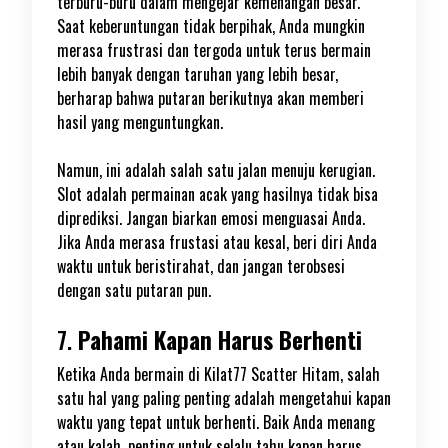
terburu-buru dalam mengejar kemenangan besar.
Saat keberuntungan tidak berpihak, Anda mungkin
merasa frustrasi dan tergoda untuk terus bermain
lebih banyak dengan taruhan yang lebih besar,
berharap bahwa putaran berikutnya akan memberi
hasil yang menguntungkan.
Namun, ini adalah salah satu jalan menuju kerugian.
Slot adalah permainan acak yang hasilnya tidak bisa
diprediksi. Jangan biarkan emosi menguasai Anda.
Jika Anda merasa frustasi atau kesal, beri diri Anda
waktu untuk beristirahat, dan jangan terobsesi
dengan satu putaran pun.
7.
Pahami Kapan Harus Berhenti
Ketika Anda bermain di Kilat77 Scatter Hitam, salah
satu hal yang paling penting adalah mengetahui kapan
waktu yang tepat untuk berhenti. Baik Anda menang
atau kalah, penting untuk selalu tahu kapan harus