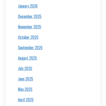
January 2026
December 2025
November 2025
October 2025
September 2025
August 2025
July 2025
June 2025
May 2025
April 2025