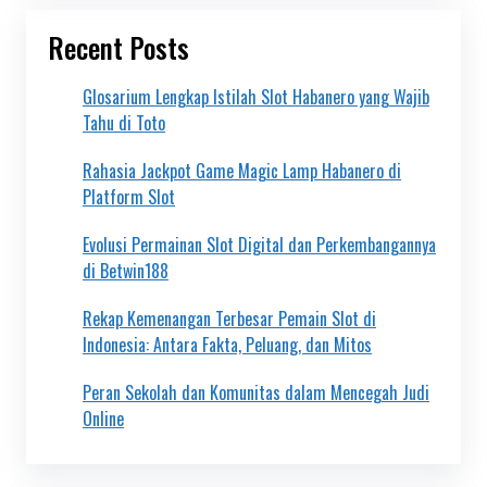
Recent Posts
Glosarium Lengkap Istilah Slot Habanero yang Wajib
Tahu di Toto
Rahasia Jackpot Game Magic Lamp Habanero di
Platform Slot
Evolusi Permainan Slot Digital dan Perkembangannya
di Betwin188
Rekap Kemenangan Terbesar Pemain Slot di
Indonesia: Antara Fakta, Peluang, dan Mitos
Peran Sekolah dan Komunitas dalam Mencegah Judi
Online