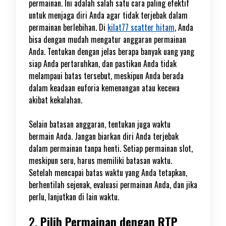
permainan. Ini adalah salah satu cara paling efektif
untuk menjaga diri Anda agar tidak terjebak dalam
permainan berlebihan. Di
kilat77 scatter hitam
, Anda
bisa dengan mudah mengatur anggaran permainan
Anda. Tentukan dengan jelas berapa banyak uang yang
siap Anda pertaruhkan, dan pastikan Anda tidak
melampaui batas tersebut, meskipun Anda berada
dalam keadaan euforia kemenangan atau kecewa
akibat kekalahan.
Selain batasan anggaran, tentukan juga waktu
bermain Anda. Jangan biarkan diri Anda terjebak
dalam permainan tanpa henti. Setiap permainan slot,
meskipun seru, harus memiliki batasan waktu.
Setelah mencapai batas waktu yang Anda tetapkan,
berhentilah sejenak, evaluasi permainan Anda, dan jika
perlu, lanjutkan di lain waktu.
2.
Pilih Permainan dengan RTP