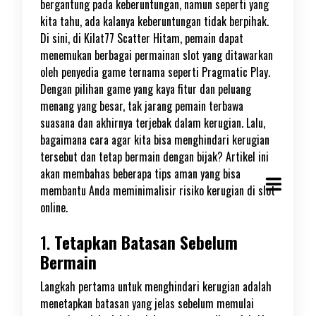
bergantung pada keberuntungan, namun seperti yang
kita tahu, ada kalanya keberuntungan tidak berpihak.
Di sini, di Kilat77 Scatter Hitam, pemain dapat
menemukan berbagai permainan slot yang ditawarkan
oleh penyedia game ternama seperti Pragmatic Play.
Dengan pilihan game yang kaya fitur dan peluang
menang yang besar, tak jarang pemain terbawa
suasana dan akhirnya terjebak dalam kerugian. Lalu,
bagaimana cara agar kita bisa menghindari kerugian
tersebut dan tetap bermain dengan bijak? Artikel ini
akan membahas beberapa tips aman yang bisa
membantu Anda meminimalisir risiko kerugian di slot
online.
1.
Tetapkan Batasan Sebelum
Bermain
Langkah pertama untuk menghindari kerugian adalah
menetapkan batasan yang jelas sebelum memulai