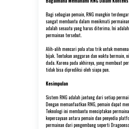
Bagaimana Memahami RNG Dalam Konteks 
Bagi sebagian pemain, RNG mungkin terdengar
sangat membantu dalam menikmati permainan d
adalah sesuatu yang harus diterima. Ini adala
permainan tersebut.
Alih-alih mencari pola atau trik untuk memen
bijak. Tentukan anggaran dan waktu bermain, n
dada. Karena pada akhirnya, yang membuat per
tidak bisa diprediksi oleh siapa pun.
Kesimpulan
Sistem RNG adalah jantung dari setiap permain
Dengan memanfaatkan RNG, pemain dapat mera
Teknologi ini membantu menciptakan permain
kepercayaan antara pemain dan penyedia platf
permainan dari pengembang seperti Dragoonsoft