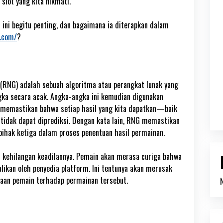
slot yang kita nikmati.
ini begitu penting, dan bagaimana ia diterapkan dalam
.com/
?
RNG) adalah sebuah algoritma atau perangkat lunak yang
ka secara acak. Angka-angka ini kemudian digunakan
, memastikan bahwa setiap hasil yang kita dapatkan—baik
idak dapat diprediksi. Dengan kata lain, RNG memastikan
ihak ketiga dalam proses penentuan hasil permainan.
 kehilangan keadilannya. Pemain akan merasa curiga bahwa
alikan oleh penyedia platform. Ini tentunya akan merusak
aan pemain terhadap permainan tersebut.