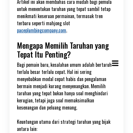
Artikel ini akan membahas cara mudah bagi pemula
untuk menentukan taruhan yang tepat sambil tetap
menikmati keseruan permainan, termasuk tren
terbaru seperti mahjong slot
paceplumbingcompany.com
.
Mengapa Memilih Taruhan yang
Tepat Itu Penting?
Bagi pemain baru, kesalahan umum adalah bertaruh
terlalu besar terlalu cepat. Hal ini sering
menyebabkan modal cepat habis dan pengalaman
bermain menjadi kurang menyenangkan. Memilih
taruhan yang tepat bukan hanya soal menghindari
kerugian, tetapi juga soal memaksimalkan
kesenangan dan peluang menang.
Keuntungan utama dari strategi taruhan yang bijak
antara lain: