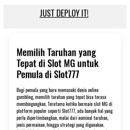
Skip
to
JUST DEPLOY IT!
content
Memilih Taruhan yang
Tepat di Slot MG untuk
Pemula di Slot777
Bagi pemula yang baru memasuki dunia online
gambling, memilih taruhan yang tepat bisa terasa
membingungkan. Terutama ketika bermain slot MG di
platform populer seperti Slot777, ada banyak hal yang
perlu dipertimbangkan, mulai dari nominal taruhan,
jenis permainan, hingga strategi yang digunakan.