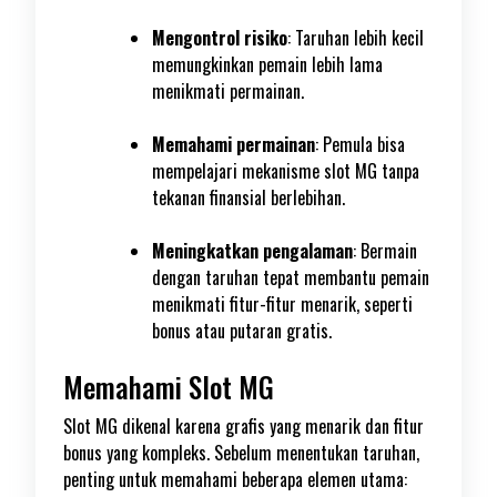
Mengontrol risiko
: Taruhan lebih kecil
memungkinkan pemain lebih lama
menikmati permainan.
Memahami permainan
: Pemula bisa
mempelajari mekanisme slot MG tanpa
tekanan finansial berlebihan.
Meningkatkan pengalaman
: Bermain
dengan taruhan tepat membantu pemain
menikmati fitur-fitur menarik, seperti
bonus atau putaran gratis.
Memahami Slot MG
Slot MG dikenal karena grafis yang menarik dan fitur
bonus yang kompleks. Sebelum menentukan taruhan,
penting untuk memahami beberapa elemen utama: