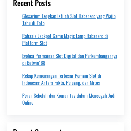
Recent Posts
Glosarium Lengkap Istilah Slot Habanero yang Wajib
Tahu di Toto
Rahasia Jackpot Game Magic Lamp Habanero di
Platform Slot
Evolusi Permainan Slot Digital dan Perkembangannya
di Betwin188
Rekap Kemenangan Terbesar Pemain Slot di
Indonesia: Antara Fakta, Peluang, dan Mitos
Peran Sekolah dan Komunitas dalam Mencegah Judi
Online