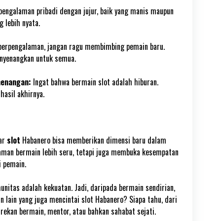
pengalaman pribadi dengan jujur, baik yang manis maupun
g lebih nyata.
berpengalaman, jangan ragu membimbing pemain baru.
enyenangkan untuk semua.
menangan:
Ingat bahwa bermain slot adalah hiburan.
hasil akhirnya.
ar
slot
Habanero bisa memberikan dimensi baru dalam
man bermain lebih seru, tetapi juga membuka kesempatan
i pemain.
unitas adalah kekuatan. Jadi, daripada bermain sendirian,
lain yang juga mencintai slot Habanero? Siapa tahu, dari
rekan bermain, mentor, atau bahkan sahabat sejati.