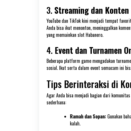
3.
Streaming dan Konten
YouTube dan TikTok kini menjadi tempat favor
Anda bisa ikut menonton, meninggalkan koment
yang memainkan slot Habanero.
4.
Event dan Turnamen On
Beberapa platform game mengadakan turnamen 
sosial. Ikut serta dalam event semacam ini bis
Tips Berinteraksi di K
Agar Anda bisa menjadi bagian dari komunitas 
sederhana:
Ramah dan Sopan:
Gunakan baha
kalah.