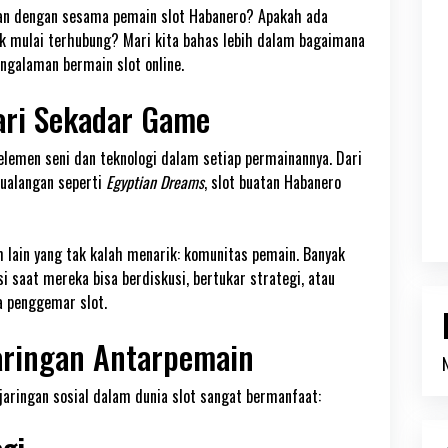
an dengan sesama pemain slot Habanero? Apakah ada
k mulai terhubung? Mari kita bahas lebih dalam bagaimana
ngalaman bermain slot online.
ari Sekadar Game
lemen seni dan teknologi dalam setiap permainannya. Dari
ualangan seperti
Egyptian Dreams
, slot buatan Habanero
m lain yang tak kalah menarik: komunitas pemain. Banyak
 saat mereka bisa berdiskusi, bertukar strategi, atau
 penggemar slot.
ringan Antarpemain
ringan sosial dalam dunia slot sangat bermanfaat: