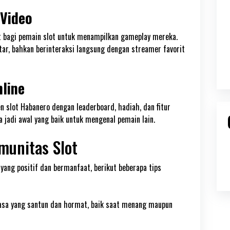
 Video
it bagi pemain slot untuk menampilkan gameplay mereka.
ar, bahkan berinteraksi langsung dengan streamer favorit
line
slot Habanero dengan leaderboard, hadiah, dan fitur
a jadi awal yang baik untuk mengenal pemain lain.
omunitas Slot
yang positif dan bermanfaat, berikut beberapa tips
sa yang santun dan hormat, baik saat menang maupun