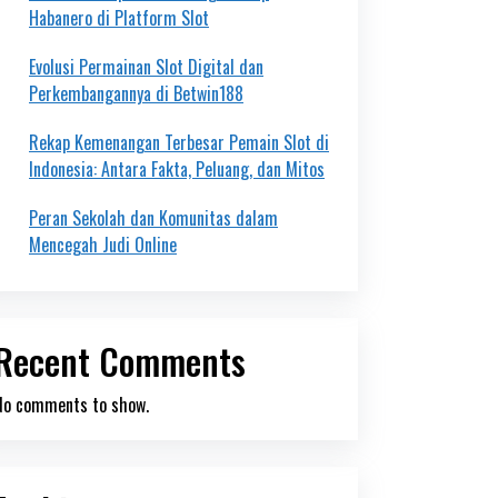
Habanero di Platform Slot
Evolusi Permainan Slot Digital dan
Perkembangannya di Betwin188
Rekap Kemenangan Terbesar Pemain Slot di
Indonesia: Antara Fakta, Peluang, dan Mitos
Peran Sekolah dan Komunitas dalam
Mencegah Judi Online
Recent Comments
No comments to show.