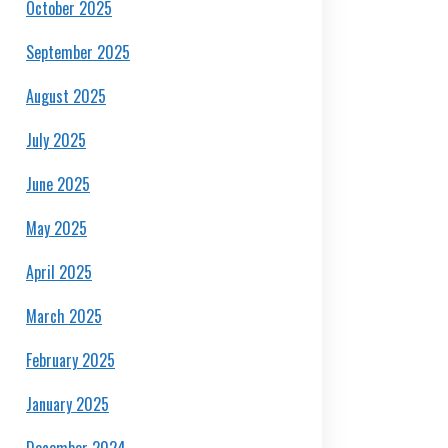
October 2025
September 2025
August 2025
July 2025
June 2025
May 2025
April 2025
March 2025
February 2025
January 2025
December 2024