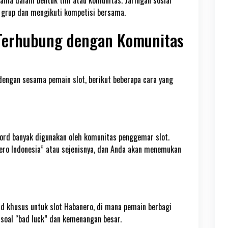
ama dalam bentuk tim atau komunitas. Jaringan sosial
rup dan mengikuti kompetisi bersama.
 Terhubung dengan Komunitas
dengan sesama pemain slot, berikut beberapa cara yang
cord banyak digunakan oleh komunitas penggemar slot.
nero Indonesia” atau sejenisnya, dan Anda akan menemukan
ad khusus untuk slot Habanero, di mana pemain berbagi
 soal “bad luck” dan kemenangan besar.