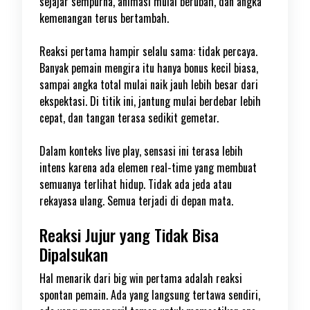
sejajar sempurna, animasi mulai berubah, dan angka
kemenangan terus bertambah.
Reaksi pertama hampir selalu sama: tidak percaya.
Banyak pemain mengira itu hanya bonus kecil biasa,
sampai angka total mulai naik jauh lebih besar dari
ekspektasi. Di titik ini, jantung mulai berdebar lebih
cepat, dan tangan terasa sedikit gemetar.
Dalam konteks live play, sensasi ini terasa lebih
intens karena ada elemen real-time yang membuat
semuanya terlihat hidup. Tidak ada jeda atau
rekayasa ulang. Semua terjadi di depan mata.
Reaksi Jujur yang Tidak Bisa
Dipalsukan
Hal menarik dari big win pertama adalah reaksi
spontan pemain. Ada yang langsung tertawa sendiri,