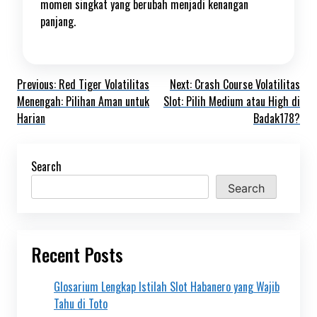
momen singkat yang berubah menjadi kenangan
panjang.
Post
Previous:
Red Tiger Volatilitas
Next:
Crash Course Volatilitas
Menengah: Pilihan Aman untuk
Slot: Pilih Medium atau High di
navigation
Harian
Badak178?
Search
Search
Recent Posts
Glosarium Lengkap Istilah Slot Habanero yang Wajib
Tahu di Toto