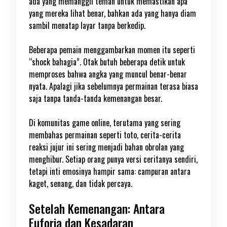
ada yang memanggil teman untuk memastikan apa
yang mereka lihat benar, bahkan ada yang hanya diam
sambil menatap layar tanpa berkedip.
Beberapa pemain menggambarkan momen itu seperti
“shock bahagia”. Otak butuh beberapa detik untuk
memproses bahwa angka yang muncul benar-benar
nyata. Apalagi jika sebelumnya permainan terasa biasa
saja tanpa tanda-tanda kemenangan besar.
Di komunitas game online, terutama yang sering
membahas permainan seperti toto, cerita-cerita
reaksi jujur ini sering menjadi bahan obrolan yang
menghibur. Setiap orang punya versi ceritanya sendiri,
tetapi inti emosinya hampir sama: campuran antara
kaget, senang, dan tidak percaya.
Setelah Kemenangan: Antara
Euforia dan Kesadaran