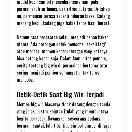
modal kecil sambil mencoba memahami pola
permainan, fitur bonus, dan ritme putaran. Di tahap
ini, permainan terasa seperti hiburan biasa. Kadang
menang kecil, kadang juga habis tanpa hasil berarti.
Namun rasa penasaran selalu menjadi bahan bakar
utama. Ada dorongan untuk mencoba “sekali lagi”
atau mencari momen keberuntungan yang katanya
bisa datang kapan saja. Dalam komunitas pemain,
cerita tentang big win di permainan bertema toto
sering menjadi pemicu semangat untuk terus
mencoba.
Detik-Detik Saat Big Win Terjadi
Momen big win biasanya tidak datang dengan tanda
yang jelas. Justru kejutan itulah yang membuatnya
begitu berkesan. Bayangkan seseorang sedang
bermain santai, lalu tiba-tiba simbol-simbol di layar