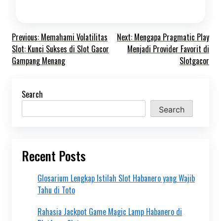
Post
Previous:
Memahami Volatilitas
Next:
Mengapa Pragmatic Play
Slot: Kunci Sukses di Slot Gacor
Menjadi Provider Favorit di
navigation
Gampang Menang
Slotgacor
Search
Search
Recent Posts
Glosarium Lengkap Istilah Slot Habanero yang Wajib
Tahu di Toto
Rahasia Jackpot Game Magic Lamp Habanero di