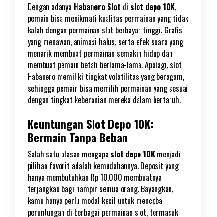
Dengan adanya
Habanero Slot
di
slot depo 10K
,
pemain bisa menikmati kualitas permainan yang tidak
kalah dengan permainan slot berbayar tinggi. Grafis
yang menawan, animasi halus, serta efek suara yang
menarik membuat permainan semakin hidup dan
membuat pemain betah berlama-lama. Apalagi, slot
Habanero memiliki tingkat volatilitas yang beragam,
sehingga pemain bisa memilih permainan yang sesuai
dengan tingkat keberanian mereka dalam bertaruh.
Keuntungan Slot Depo 10K:
Bermain Tanpa Beban
Salah satu alasan mengapa
slot depo 10K
menjadi
pilihan favorit adalah kemudahannya. Deposit yang
hanya membutuhkan Rp 10.000 membuatnya
terjangkau bagi hampir semua orang. Bayangkan,
kamu hanya perlu modal kecil untuk mencoba
peruntungan di berbagai permainan slot, termasuk