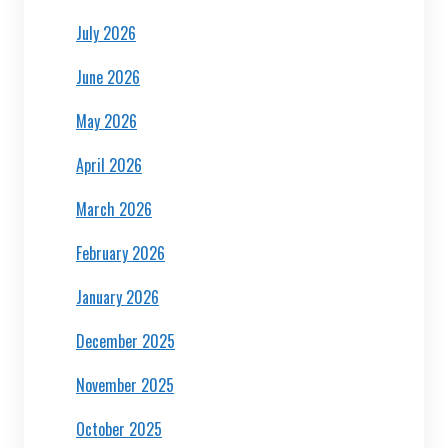
July 2026
June 2026
May 2026
April 2026
March 2026
February 2026
January 2026
December 2025
November 2025
October 2025