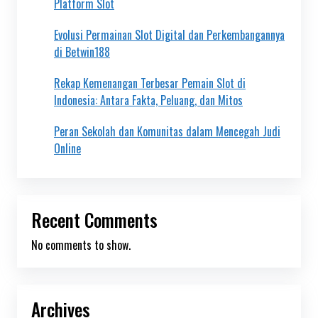
Platform Slot
Evolusi Permainan Slot Digital dan Perkembangannya
di Betwin188
Rekap Kemenangan Terbesar Pemain Slot di
Indonesia: Antara Fakta, Peluang, dan Mitos
Peran Sekolah dan Komunitas dalam Mencegah Judi
Online
Recent Comments
No comments to show.
Archives