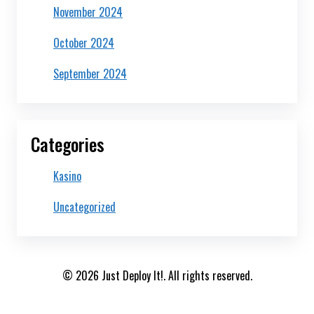
November 2024
October 2024
September 2024
Categories
Kasino
Uncategorized
© 2026 Just Deploy It!. All rights reserved.