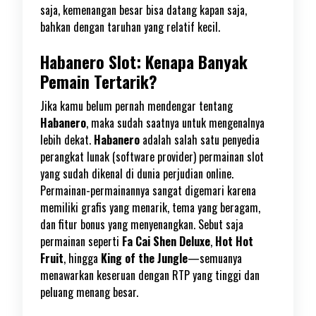
saja, kemenangan besar bisa datang kapan saja,
bahkan dengan taruhan yang relatif kecil.
Habanero Slot: Kenapa Banyak
Pemain Tertarik?
Jika kamu belum pernah mendengar tentang
Habanero
, maka sudah saatnya untuk mengenalnya
lebih dekat.
Habanero
adalah salah satu penyedia
perangkat lunak (software provider) permainan slot
yang sudah dikenal di dunia perjudian online.
Permainan-permainannya sangat digemari karena
memiliki grafis yang menarik, tema yang beragam,
dan fitur bonus yang menyenangkan. Sebut saja
permainan seperti
Fa Cai Shen Deluxe
,
Hot Hot
Fruit
, hingga
King of the Jungle
—semuanya
menawarkan keseruan dengan RTP yang tinggi dan
peluang menang besar.