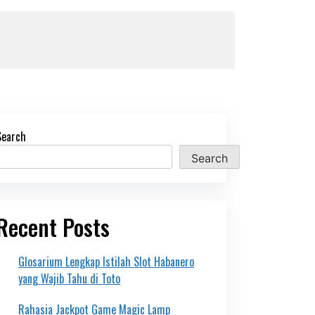
Search
Search
Recent Posts
Glosarium Lengkap Istilah Slot Habanero
yang Wajib Tahu di Toto
Rahasia Jackpot Game Magic Lamp