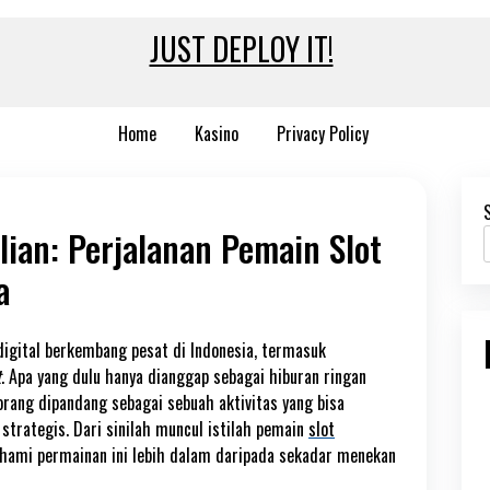
JUST DEPLOY IT!
Home
Kasino
Privacy Policy
lian: Perjalanan Pemain Slot
a
digital berkembang pesat di Indonesia, termasuk
t
. Apa yang dulu hanya dianggap sebagai hiburan ringan
 orang dipandang sebagai sebuah aktivitas yang bisa
h strategis. Dari sinilah muncul istilah pemain
slot
hami permainan ini lebih dalam daripada sekadar menekan