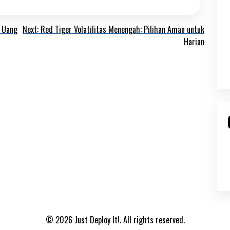
i Uang
Next:
Red Tiger Volatilitas Menengah: Pilihan Aman untuk
Harian
© 2026 Just Deploy It!. All rights reserved.