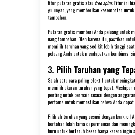
fitur putaran gratis atau
free spins
. Fitur ini 
gulungan, yang memberikan kesempatan untu
tambahan.
Putaran gratis memberi Anda peluang untuk 
uang tambahan. Oleh karena itu, pastikan untu
memilih taruhan yang sedikit lebih tinggi saa
peluang Anda untuk mendapatkan kombinasi s
3.
Pilih Taruhan yang Tep
Salah satu cara paling efektif untuk meningk
memilih ukuran taruhan yang tepat. Meskipun
penting untuk bermain sesuai dengan anggaran
pertama untuk memastikan bahwa Anda dapat 
Pilihlah taruhan yang sesuai dengan bankroll 
bertahan lebih lama di permainan dan meningk
buru untuk bertaruh besar hanya karena ingin