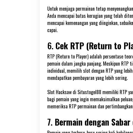
Untuk menjaga permainan tetap menyenangkan, 
Anda mencapai batas kerugian yang telah diten
mencapai kemenangan yang diinginkan, sebaikny
capai.
6.
Cek RTP (Return to Pl
RTP (Return to Player) adalah persentase teor
pemain dalam jangka panjang. Meskipun RTP 
individual, memilih slot dengan RTP yang lebi
mendapatkan pembayaran yang lebih sering.
Slot Hacksaw di Situstogel88 memiliki RTP yan
bagi pemain yang ingin memaksimalkan peluan
memeriksa RTP permainan dan pertimbangkan a
7.
Bermain dengan Sabar 
Pemain yang terburu-buru sering kali kehilan