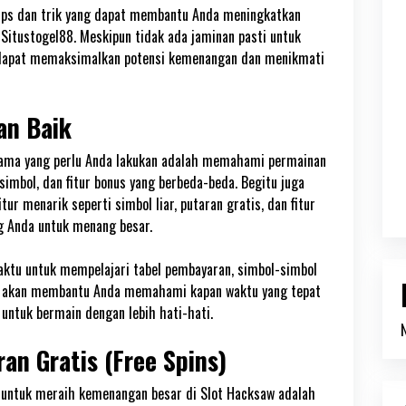
tips dan trik yang dapat membantu Anda meningkatkan
Situstogel88. Meskipun tidak ada jaminan pasti untuk
 dapat memaksimalkan potensi kemenangan dan menikmati
an Baik
tama yang perlu Anda lakukan adalah memahami permainan
 simbol, dan fitur bonus yang berbeda-beda. Begitu juga
ur menarik seperti simbol liar, putaran gratis, dan fitur
g Anda untuk menang besar.
ktu untuk mempelajari tabel pembayaran, simbol-simbol
l ini akan membantu Anda memahami kapan waktu yang tepat
 untuk bermain dengan lebih hati-hati.
an Gratis (Free Spins)
ci untuk meraih kemenangan besar di Slot Hacksaw adalah