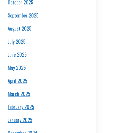
October 2025
September 2025
August 2025
July 2025
June 2025
May 2025
April 2025
March 2025
February 2025
January 2025
December 2024